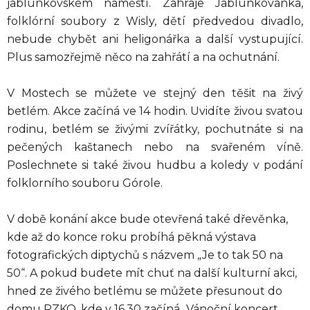
jablunkovském náměstí. Zahraje Jablunkovanka,
folklórní soubory z Wisly, dětí předvedou divadlo,
nebude chybět ani heligonářka a další vystupující.
Plus samozřejmě něco na zahřátí a na ochutnání.
V Mostech se můžete ve stejný den těšit na živý
betlém. Akce začíná ve 14 hodin. Uvidíte živou svatou
rodinu, betlém se živými zvířátky, pochutnáte si na
pečených kaštanech nebo na svařeném víně.
Poslechnete si také živou hudbu a koledy v podání
folklorního souboru Górole.
V době konání akce bude otevřená také dřevěnka,
kde až do konce roku probíhá pěkná výstava
fotografických diptychů s názvem „Je to tak 50 na
50“. A pokud budete mít chuť na další kulturní akci,
hned ze živého betlému se můžete přesunout do
domu PZKO, kde v 16.30 začíná „Vánoční koncert