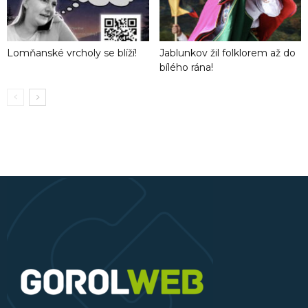
Lomňanské vrcholy se blíží!
Jablunkov žil folklorem až do
bílého rána!