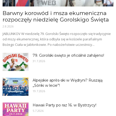
Barwny korowód i msza ekumeniczna
rozpoczęły niedzielę Gorolskigo Święta
2.8.2026
JABLUNKOV W niedzielę 79. Gorolski Święto rozpoczęło się tradycyjnie
od mszy ekumenicznej, która odbyła się w kościele parafialnym
Bożego Ciała w Jabłonkowie. Po nabożeństwie uczestnicy...
79. Gorolski święto je oficiálně zahájeno!
31.7.2026
Alpejskie après-ski w Wędryni? Ruszają
„Sónki w lecie”!
19.7.2026
Hawaii Party po raz 16. w Bystrzycy!
5.7.2026