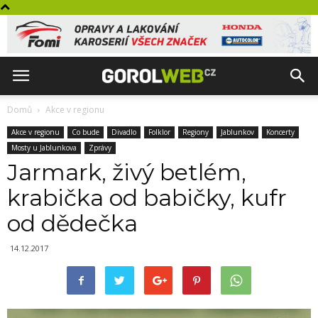
Domů
Akce v regionu
Akce v regionu
Co bude
Divadlo
Folklor
Regiony
Jablunkov
Koncerty
Mosty u Jablunkova
Zprávy
Jarmark, živý betlém,
krabička od babičky, kufr
od dědečka
14.12.2017