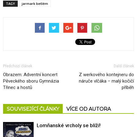
TAGY
jarmark betlém
Předchozí článek
Další článek
Obrazem: Adventní koncert
Z werkového kontejneru do
Pěveckého sboru Gymnázia
náruče vlčáka – malý kočičí
Třinec a hostů
příběh
SOUVISEJÍCÍ ČLÁNKY
VÍCE OD AUTORA
Lomňanské vrcholy se blíží!