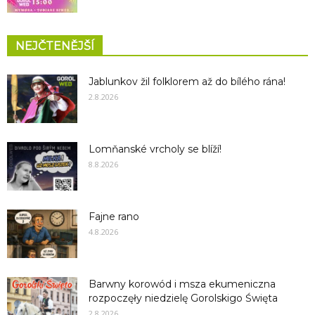
NEJČTENĚJŠÍ
Jablunkov žil folklorem až do bílého rána!
2.8.2026
Lomňanské vrcholy se blíží!
8.8.2026
Fajne rano
4.8.2026
Barwny korowód i msza ekumeniczna
rozpoczęły niedzielę Gorolskigo Święta
2.8.2026