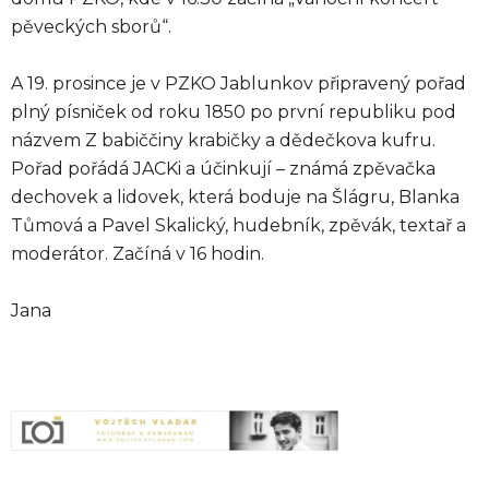
pěveckých sborů“.
A 19. prosince je v PZKO Jablunkov připravený pořad
plný písniček od roku 1850 po první republiku pod
názvem Z babiččiny krabičky a dědečkova kufru.
Pořad pořádá JACKi a účinkují – známá zpěvačka
dechovek a lidovek, která boduje na Šlágru, Blanka
Tůmová a Pavel Skalický, hudebník, zpěvák, textař a
moderátor. Začíná v 16 hodin.
Jana