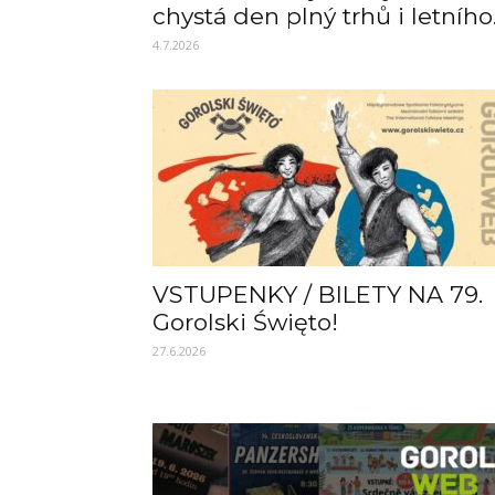
chystá den plný trhů i letního.
4.7.2026
VSTUPENKY / BILETY NA 79.
Gorolski Święto!
27.6.2026