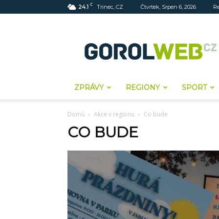
C
24.1
Trinec, CZ
Čtvrtek, Srpen 6, 2026
R
Gorolweb
ZPRÁVY
REGIONY
SPORT
Domů
Akce v regionu
Co bude
CO BUDE