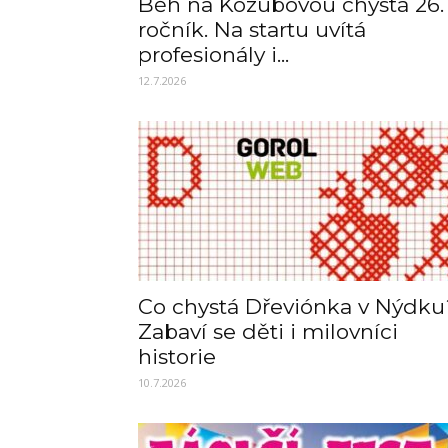
Běh na Kozubovou chystá 26.
ročník. Na startu uvítá
profesionály i...
12.7.2026
Co chystá Dřeviónka v Nýdku
Zabaví se děti i milovníci
historie
10.7.2026