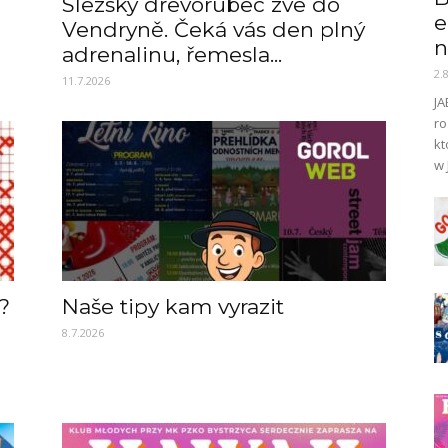
Slezský dřevorubec zve do
e
Vendryně. Čeká vás den plný
n
adrenalinu, řemesla...
2.
11.7.2026
JA
ro
kt
w 
?
Naše tipy kam vyrazit
8.7.2026