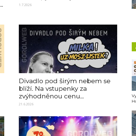
..
1.7.2026
Divadlo pod širým nebem se
blíží. Na vstupenky za
zvýhodněnou cenu...
Vy
H
21.6.2026