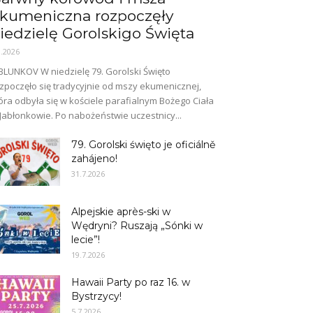
kumeniczna rozpoczęły
iedzielę Gorolskigo Święta
8.2026
BLUNKOV W niedzielę 79. Gorolski Święto
zpoczęło się tradycyjnie od mszy ekumenicznej,
óra odbyła się w kościele parafialnym Bożego Ciała
Jabłonkowie. Po nabożeństwie uczestnicy...
79. Gorolski święto je oficiálně
zahájeno!
31.7.2026
Alpejskie après-ski w
Wędryni? Ruszają „Sónki w
lecie”!
19.7.2026
Hawaii Party po raz 16. w
Bystrzycy!
5.7.2026