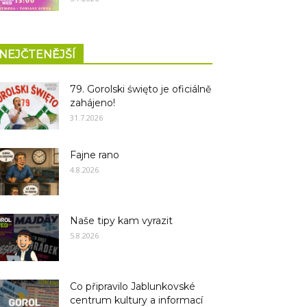
NEJČTENĚJŠÍ
79. Gorolski święto je oficiálně
zahájeno!
31.7.2026
Fajne rano
4.8.2026
Naše tipy kam vyrazit
5.8.2026
Co připravilo Jablunkovské
centrum kultury a informací