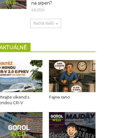
na srpen?
6.8.2026
Načíst další
AKTUÁLNĚ
hrajte víkend s
Fajne rano
ondou CR-V