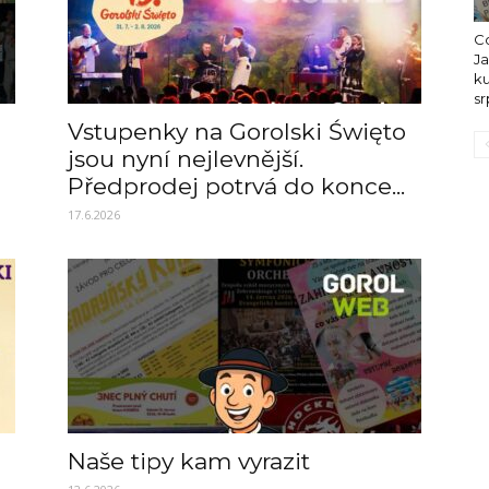
Co
J
ku
s
Vstupenky na Gorolski Święto
jsou nyní nejlevnější.
Předprodej potrvá do konce...
17.6.2026
Naše tipy kam vyrazit