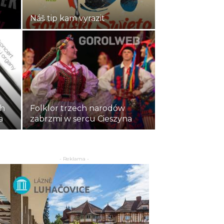
Náš tip kam vyrazit
ch
Folklor trzech narodów
a
zabrzmi w sercu Cieszyna
- Reklama -