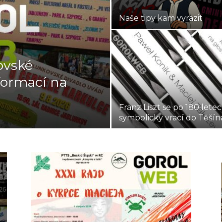
Naše tipy kam vyrazit
ovské
formací na
Franz Liszt se po 180 lete
symbolicky vrací do Těšín