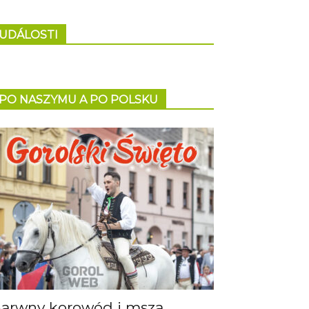
UDÁLOSTI
PO NASZYMU A PO POLSKU
arwny korowód i msza