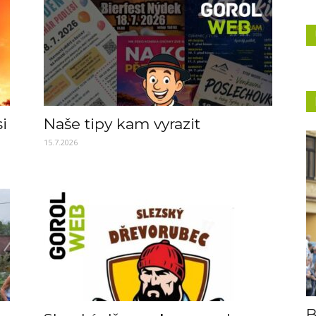
si
Naše tipy kam vyrazit
15.7.2026
B