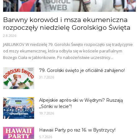
Barwny korowód i msza ekumeniczna
rozpoczęły niedzielę Gorolskigo Święta
2.8.2026
JABLUNKOV W niedzielę 79. Gorolski Święto rozpoczęło się tradycyjnie
od mszy ekumenicznej, która odbyła się w kościele parafialnym
Bożego Ciała w Jabłonkowie. Po nabożeństwie uczestnicy...
79. Gorolski święto je oficiálně zahájeno!
31.7.2026
Alpejskie après-ski w Wędryni? Ruszają
„Sónki w lecie”!
19.7.2026
Hawaii Party po raz 16. w Bystrzycy!
5.7.2026