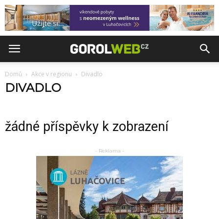
Domů
Akce v regionu
Divadlo
DIVADLO
žádné příspěvky k zobrazení
- Reklama -