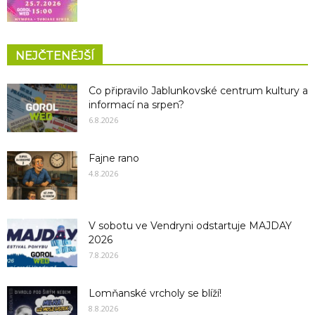
NEJČTENĚJŠÍ
Co připravilo Jablunkovské centrum kultury a
informací na srpen?
6.8.2026
Fajne rano
4.8.2026
V sobotu ve Vendryni odstartuje MAJDAY
2026
7.8.2026
Lomňanské vrcholy se blíží!
8.8.2026