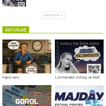
Načíst další
AKTUÁLNĚ
Fajne rano
Lomňanské vrcholy se blíží!