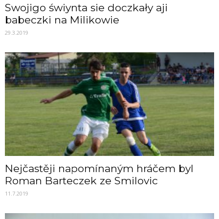
Swojigo świynta sie doczkały aji
babeczki na Milikowie
29.3.2019
Nejčastěji napomínaným hráčem byl
Roman Barteczek ze Smilovic
11.7.2019