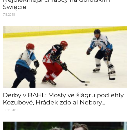
Święcie
7.8.2018
Derby v BAHL: Mosty ve šlágru podlehly
Kozubové, Hrádek zdolal Nebory...
30.11.2018