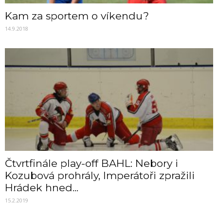
Kam za sportem o víkendu?
14.9.2018
Čtvrtfinále play-off BAHL: Nebory i
Kozubová prohrály, Imperátoři zpražili
Hrádek hned...
15.2.2019