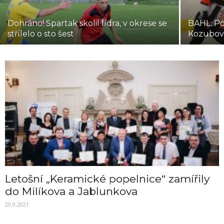
Dohráno! Spartak skolil lídra, v okrese se
BAHL: Po
střílelo o sto šest
Kozubov
Letošní „Keramické popelnice“ zamířily
do Milíkova a Jablunkova
20.9.2021