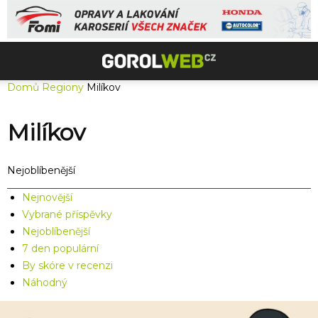
Domů
Regiony
Milíkov
Milíkov
Nejoblíbenější
Nejnovější
Vybrané příspěvky
Nejoblíbenější
7 den populární
By skóre v recenzi
Náhodný