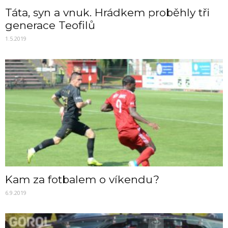
Táta, syn a vnuk. Hrádkem proběhly tři
generace Teofilů
1.5.2019
Kam za fotbalem o víkendu?
6.9.2019