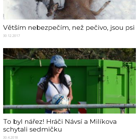
Větším nebezpečím, než pečivo, jsou psi
30.12.2017
To byl nářez! Hráči Návsí a Milíkova
schytali sedmičku
30.4.2018