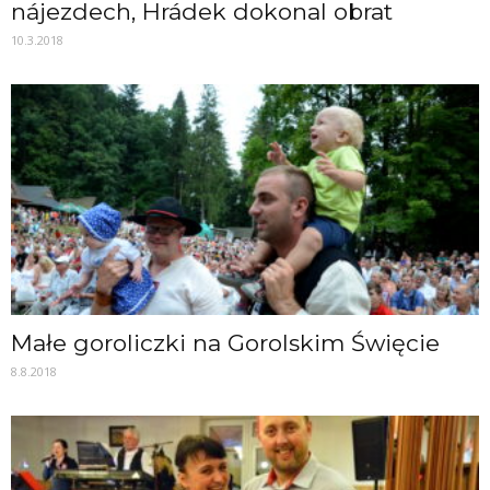
nájezdech, Hrádek dokonal obrat
10.3.2018
Małe goroliczki na Gorolskim Święcie
8.8.2018