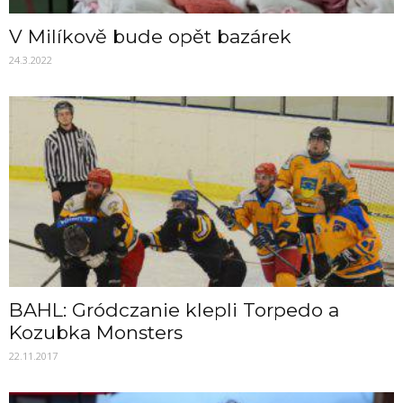
V Milíkově bude opět bazárek
24.3.2022
BAHL: Gródczanie klepli Torpedo a
Kozubka Monsters
22.11.2017