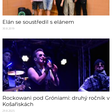
Elán se soustředil s elánem
30.8.2019
Rockowani pod Gróniami: druhý ročník v
Košařiskách
29.8.2025