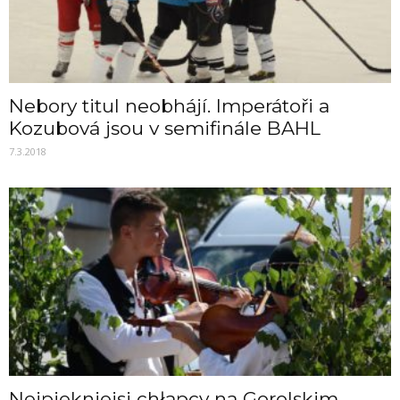
Nebory titul neobhájí. Imperátoři a
Kozubová jsou v semifinále BAHL
7.3.2018
Nejpiekniejsi chłapcy na Gorolskim