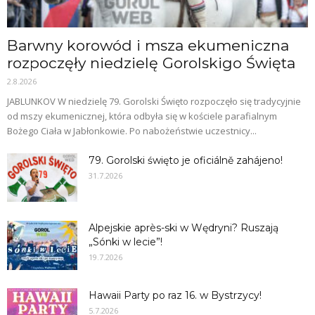
Barwny korowód i msza ekumeniczna
rozpoczęły niedzielę Gorolskigo Święta
2.8.2026
JABLUNKOV W niedzielę 79. Gorolski Święto rozpoczęło się tradycyjnie
od mszy ekumenicznej, która odbyła się w kościele parafialnym
Bożego Ciała w Jabłonkowie. Po nabożeństwie uczestnicy...
79. Gorolski święto je oficiálně zahájeno!
31.7.2026
Alpejskie après-ski w Wędryni? Ruszają
„Sónki w lecie”!
19.7.2026
Hawaii Party po raz 16. w Bystrzycy!
5.7.2026