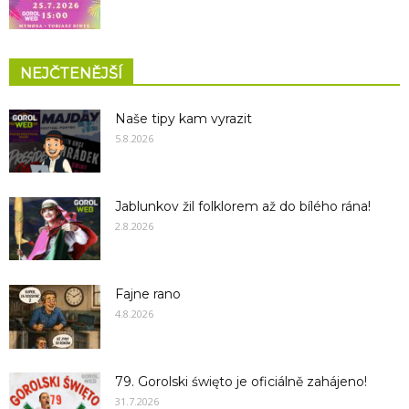
NEJČTENĚJŠÍ
Naše tipy kam vyrazit
5.8.2026
Jablunkov žil folklorem až do bílého rána!
2.8.2026
Fajne rano
4.8.2026
79. Gorolski święto je oficiálně zahájeno!
31.7.2026