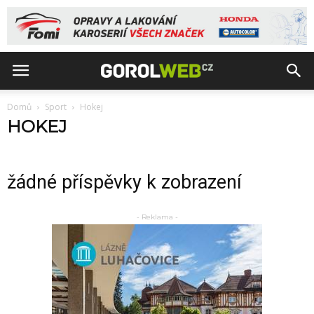
Domů
Sport
Hokej
HOKEJ
žádné příspěvky k zobrazení
- Reklama -