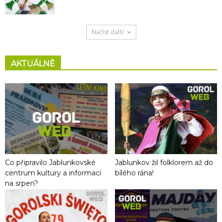
Načíst další
AKTUÁLNĚ
Co připravilo Jablunkovské
Jablunkov žil folklorem až do
centrum kultury a informací
bílého rána!
na srpen?