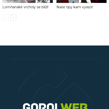
Lomňanské vrcholy se blíží!
Naše tipy kam vyrazit