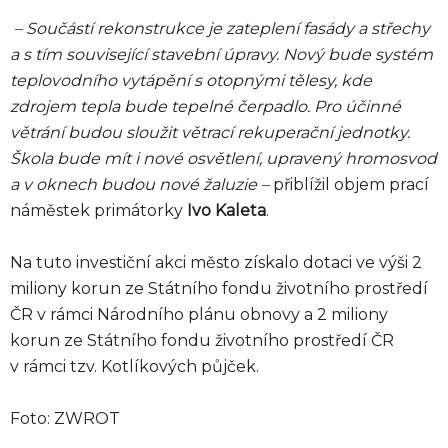
– Součástí rekonstrukce je zateplení fasády a střechy
a s tím související stavební úpravy. Nový bude systém
teplovodního vytápění s otopnými tělesy, kde
zdrojem tepla bude tepelné čerpadlo. Pro účinné
větrání budou sloužit větrací rekuperační jednotky.
Škola bude mít i nové osvětlení, upravený hromosvod
a v oknech budou nové žaluzie –
přiblížil objem prací
náměstek primátorky
Ivo Kaleta
.
Na tuto investiční akci město získalo dotaci ve výši 2
miliony korun ze Státního fondu životního prostředí
ČR v rámci Národního plánu obnovy a 2 miliony
korun ze Státního fondu životního prostředí ČR
v rámci tzv. Kotlíkových půjček.
Foto: ZWROT