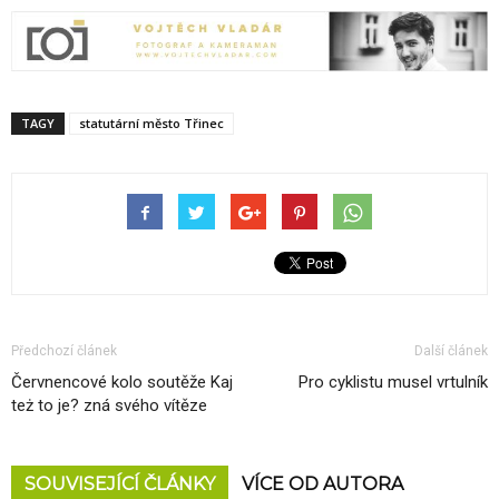
TAGY
statutární město Třinec
Předchozí článek
Další článek
Červnencové kolo soutěže Kaj
Pro cyklistu musel vrtulník
też to je? zná svého vítěze
SOUVISEJÍCÍ ČLÁNKY
VÍCE OD AUTORA