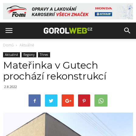
Domů
Aktuálně
Aktuálně
Regiony
Třinec
Mateřinka v Gutech
prochází rekonstrukcí
2.8.2022