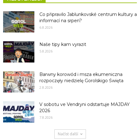
Co připravilo Jablunkovské centrum kultury a
informací na srpen?
6.8.2026
Naše tipy kam vyrazit
5.8.2026
Barwny korowód i msza ekumeniczna
rozpoczęły niedzielę Gorolskigo Święta
2.8.2026
V sobotu ve Vendryni odstartuje MAJDAY
2026
7.8.2026
Načíst další