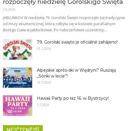
rozpoczęły niedzielę Gorolskigo Święta
2.8.2026
JABLUNKOV W niedzielę 79. Gorolski Święto rozpoczęło się tradycyjnie
od mszy ekumenicznej, która odbyła się w kościele parafialnym
Bożego Ciała w Jabłonkowie. Po nabożeństwie uczestnicy...
79. Gorolski święto je oficiálně zahájeno!
31.7.2026
Alpejskie après-ski w Wędryni? Ruszają
„Sónki w lecie”!
19.7.2026
Hawaii Party po raz 16. w Bystrzycy!
5.7.2026
NEJČTENĚJŠÍ