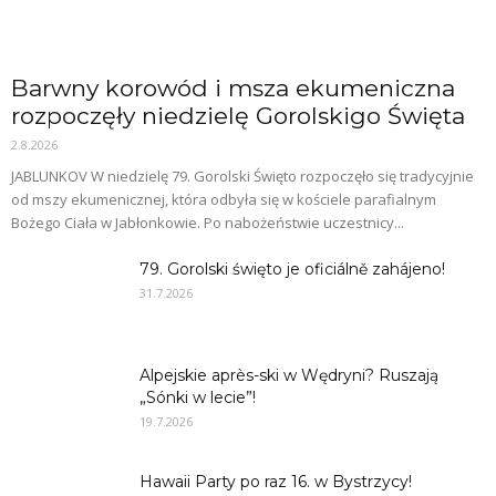
Barwny korowód i msza ekumeniczna
rozpoczęły niedzielę Gorolskigo Święta
2.8.2026
JABLUNKOV W niedzielę 79. Gorolski Święto rozpoczęło się tradycyjnie
od mszy ekumenicznej, która odbyła się w kościele parafialnym
Bożego Ciała w Jabłonkowie. Po nabożeństwie uczestnicy...
79. Gorolski święto je oficiálně zahájeno!
31.7.2026
Alpejskie après-ski w Wędryni? Ruszają
„Sónki w lecie”!
19.7.2026
Hawaii Party po raz 16. w Bystrzycy!