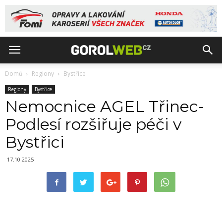
Domů
Regiony
Bystřice
Regiony
Bystřice
Nemocnice AGEL Třinec-
Podlesí rozšiřuje péči v
Bystřici
17.10.2025