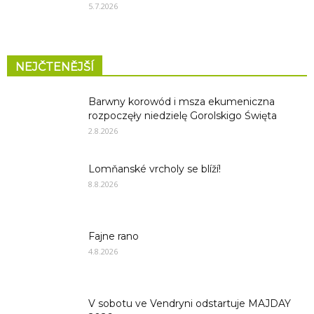
5.7.2026
NEJČTENĚJŠÍ
Barwny korowód i msza ekumeniczna
rozpoczęły niedzielę Gorolskigo Święta
2.8.2026
Lomňanské vrcholy se blíží!
8.8.2026
Fajne rano
4.8.2026
V sobotu ve Vendryni odstartuje MAJDAY