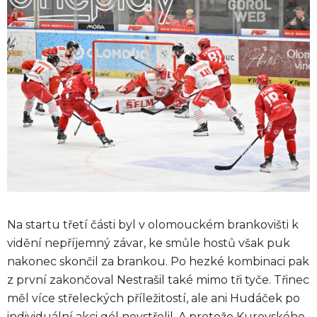
Na startu třetí části byl v olomouckém brankovišti k
vidění nepříjemný závar, ke smůle hostů však puk
nakonec skončil za brankou. Po hezké kombinaci pak
z první zakončoval Nestrašil také mimo tři tyče. Třinec
měl více střeleckých příležitostí, ale ani Hudáček po
individuální akci gól nevstřelil. A protože Kurovského