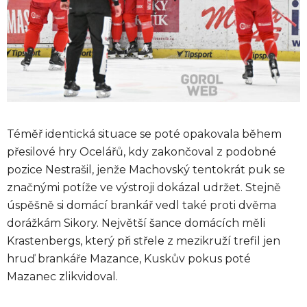
Téměř identická situace se poté opakovala během
přesilové hry Ocelářů, kdy zakončoval z podobné
pozice Nestrašil, jenže Machovský tentokrát puk se
značnými potíže ve výstroji dokázal udržet. Stejně
úspěšně si domácí brankář vedl také proti dvěma
dorážkám Sikory. Největší šance domácích měli
Krastenbergs, který při střele z mezikruží trefil jen
hruď brankáře Mazance, Kuskův pokus poté
Mazanec zlikvidoval.