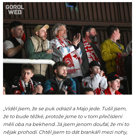
„Viděl jsem, že se puk odrazil a Majo jede. Tušil jsem,
že to bude těžké, protože jsme to v tom přečíslení
měli oba na bekhend. Já jsem jenom doufal, že mi to
nějak prohodí. Chtěl jsem to dát brankáři mezi nohy,