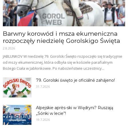
Barwny korowód i msza ekumeniczna
rozpoczęły niedzielę Gorolskigo Święta
2.8.2026
JABLUNKOV W niedzielę 79. Gorolski Święto rozpoczęło się tradycyjnie
od mszy ekumenicznej, która odbyła się w kościele parafialnym
Bożego Ciała w Jabłonkowie. Po nabożeństwie uczestnicy...
79. Gorolski święto je oficiálně zahájeno!
31.7.2026
Alpejskie après-ski w Wędryni? Ruszają
„Sónki w lecie”!
19.7.2026