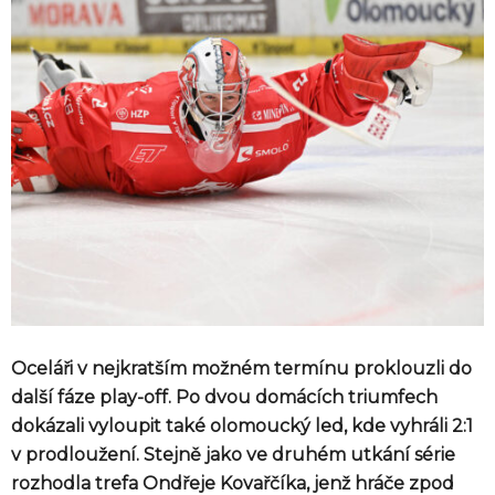
Oceláři v nejkratším možném termínu proklouzli do
další fáze play-off. Po dvou domácích triumfech
dokázali vyloupit také olomoucký led, kde vyhráli 2:1
v prodloužení. Stejně jako ve druhém utkání série
rozhodla trefa Ondřeje Kovařčíka, jenž hráče zpod