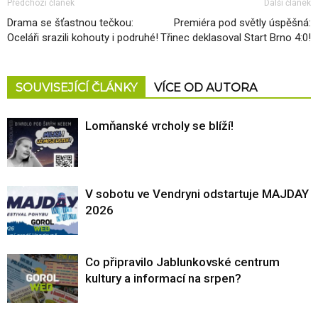
Předchozí článek
Další článek
Drama se šťastnou tečkou:
Premiéra pod světly úspěšná:
Oceláři srazili kohouty i podruhé!
Třinec deklasoval Start Brno 4:0!
SOUVISEJÍCÍ ČLÁNKY
VÍCE OD AUTORA
Lomňanské vrcholy se blíží!
V sobotu ve Vendryni odstartuje MAJDAY
2026
Co připravilo Jablunkovské centrum
kultury a informací na srpen?