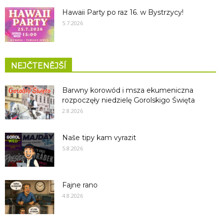
Hawaii Party po raz 16. w Bystrzycy!
5.7.2026
NEJČTENĚJŠÍ
Barwny korowód i msza ekumeniczna
rozpoczęły niedzielę Gorolskigo Święta
2.8.2026
Naše tipy kam vyrazit
5.8.2026
Fajne rano
4.8.2026