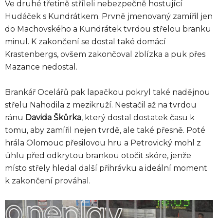
Ve druhé třetině stříleli nebezpečně hostující
Hudáček s Kundrátkem. Prvně jmenovaný zamířil jen
do Machovského a Kundrátek tvrdou střelou branku
minul. K zakončení se dostal také domácí
Krastenbergs, ovšem zakončoval zblízka a puk přes
Mazance nedostal.
Brankář Ocelářů pak lapačkou pokryl také nadějnou
střelu Nahodila z mezikruží. Nestačil až na tvrdou
ránu
Davida Škůrka
, který dostal dostatek času k
tomu, aby zamířil nejen tvrdě, ale také přesně. Poté
hrála Olomouc přesilovou hru a Petrovický mohl z
úhlu před odkrytou brankou otočit skóre, jenže
místo střely hledal další přihrávku a ideální moment
k zakončení prováhal.