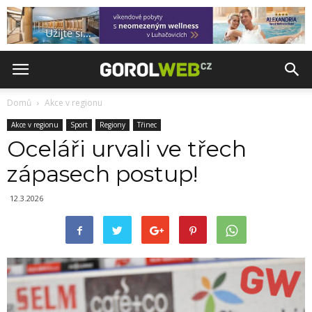
Domů
Akce v regionu
Akce v regionu
Sport
Regiony
Třinec
Oceláři urvali ve třech
zápasech postup!
12.3.2026