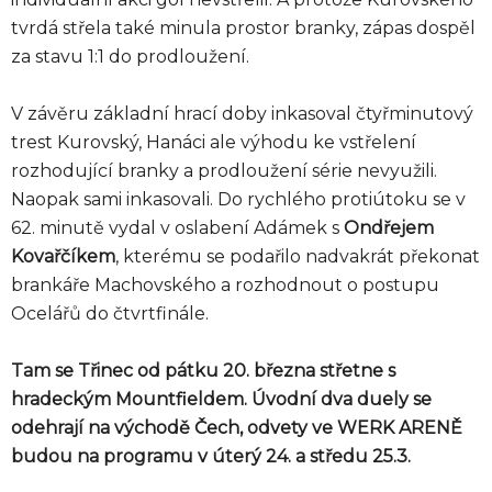
tvrdá střela také minula prostor branky, zápas dospěl
za stavu 1:1 do prodloužení.
V závěru základní hrací doby inkasoval čtyřminutový
trest Kurovský, Hanáci ale výhodu ke vstřelení
rozhodující branky a prodloužení série nevyužili.
Naopak sami inkasovali. Do rychlého protiútoku se v
62. minutě vydal v oslabení Adámek s
Ondřejem
Kovařčíkem
, kterému se podařilo nadvakrát překonat
brankáře Machovského a rozhodnout o postupu
Ocelářů do čtvrtfinále.
Tam se Třinec od pátku 20. března střetne s
hradeckým Mountfieldem. Úvodní dva duely se
odehrají na východě Čech, odvety ve WERK ARENĚ
budou na programu v úterý 24. a středu 25.3.