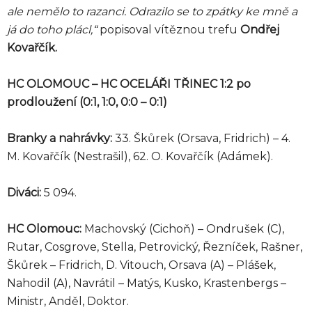
ale nemělo to razanci. Odrazilo se to zpátky ke mně a
já do toho plácl,“
popisoval vítěznou trefu
Ondřej
Kovařčík.
HC OLOMOUC – HC OCELÁŘI TŘINEC 1:2 po
prodloužení (0:1, 1:0, 0:0 – 0:1)
Branky a nahrávky:
33. Škůrek (Orsava, Fridrich) – 4.
M. Kovařčík (Nestrašil), 62. O. Kovařčík (Adámek).
Diváci:
5 094.
HC Olomouc:
Machovský (Cichoň) – Ondrušek (C),
Rutar, Cosgrove, Stella, Petrovický, Řezníček, Rašner,
Škůrek – Fridrich, D. Vitouch, Orsava (A) – Plášek,
Nahodil (A), Navrátil – Matýs, Kusko, Krastenbergs –
Ministr, Anděl, Doktor.