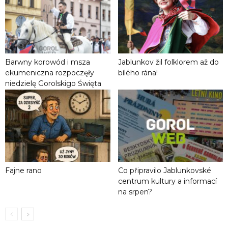
Barwny korowód i msza
Jablunkov žil folklorem až do
ekumeniczna rozpoczęły
bílého rána!
niedzielę Gorolskigo Święta
Fajne rano
Co připravilo Jablunkovské
centrum kultury a informací
na srpen?