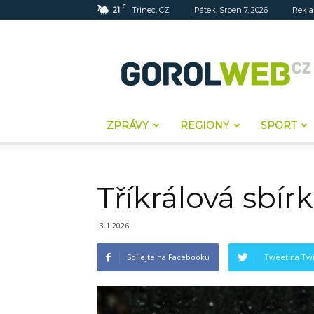
C
21
Trinec, CZ
Pátek, Srpen 7, 2026
Rekl
Gorolweb
ZPRÁVY
REGIONY
SPORT
Tříkrálová sbír
3.1.2026
Sdílejte na Facebooku
Tweet na Twi