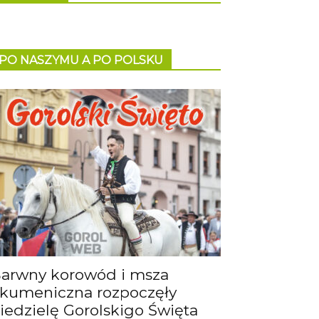
PO NASZYMU A PO POLSKU
arwny korowód i msza
kumeniczna rozpoczęły
iedzielę Gorolskigo Święta