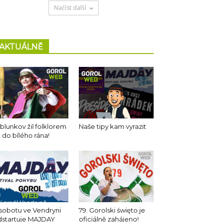
Načíst další
AKTUÁLNĚ
blunkov žil folklorem
Naše tipy kam vyrazit
 do bílého rána!
sobotu ve Vendryni
79. Gorolski święto je
dstartuje MAJDAY
oficiálně zahájeno!