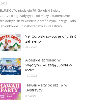
8.2026
BLUNKOV W niedzielę 79. Gorolski Święto
zpoczęło się tradycyjnie od mszy ekumenicznej,
óra odbyła się w kościele parafialnym Bożego Ciała
Jabłonkowie. Po nabożeństwie uczestnicy...
79. Gorolski święto je oficiálně
zahájeno!
31.7.2026
Alpejskie après-ski w
Wędryni? Ruszają „Sónki w
lecie”!
19.7.2026
Hawaii Party po raz 16. w
Bystrzycy!
5.7.2026