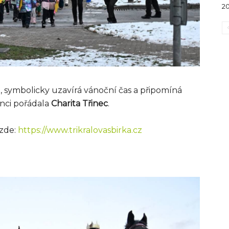
2
na, symbolicky uzavírá vánoční čas a připomíná
inci pořádala
Charita Třinec
.
 zde:
https://www.trikralovasbirka.cz