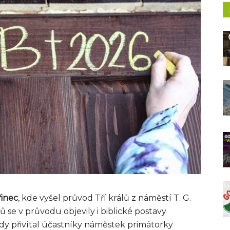
řinec
, kde vyšel průvod Tří králů z náměstí T. G.
se v průvodu objevily i biblické postavy
y přivítal účastníky náměstek primátorky