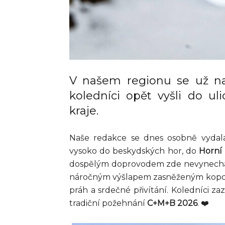
V našem regionu se už n
koledníci opět vyšli do ul
kraje.
Naše redakce se dnes osobně vydal
vysoko do beskydských hor, do
Horní
dospělým doprovodem zde nevynechá je
náročným výšlapem zasněženým kopcem.
práh a srdečné přivítání. Koledníci za
tradiční požehnání
C+M+B 2026
. ❤️