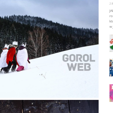
2.
JA
ro
kt
w 