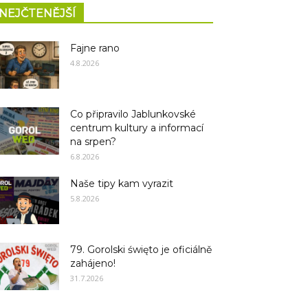
NEJČTENĚJŠÍ
Fajne rano
4.8.2026
Co připravilo Jablunkovské
centrum kultury a informací
na srpen?
6.8.2026
Naše tipy kam vyrazit
5.8.2026
79. Gorolski święto je oficiálně
zahájeno!
31.7.2026