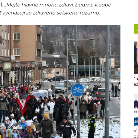
l:
„Mějte hlavně mnoho zdraví, buďme k sobě
ť vycházejí ze zdravého selského rozumu.“
Ja
až
V 
o