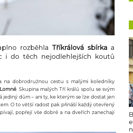
aplno rozběhla
Tříkrálová sbírka
a
ic i do těch nejodlehlejších koutů
a na dobrodružnou cestu s malými koledníky
 Lomné
. Skupina malých Tří králů spolu se svým
diný dům – ani ty, ke kterým se lze dostat jen
 O to větší radost pak přináší každý otevřený
zpívají, popřejí vše dobré a na dveřích zanechají
B
e
n