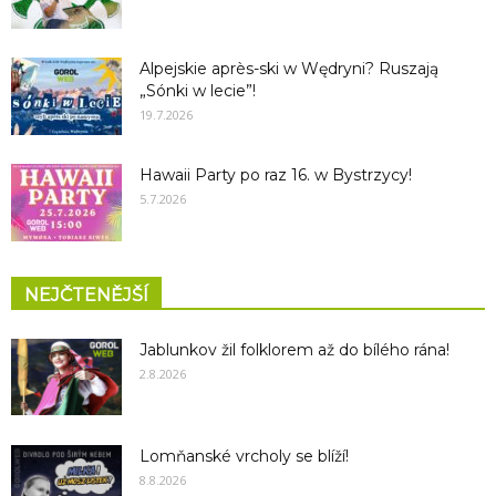
Alpejskie après-ski w Wędryni? Ruszają
„Sónki w lecie”!
19.7.2026
Hawaii Party po raz 16. w Bystrzycy!
5.7.2026
NEJČTENĚJŠÍ
Jablunkov žil folklorem až do bílého rána!
2.8.2026
Lomňanské vrcholy se blíží!
8.8.2026