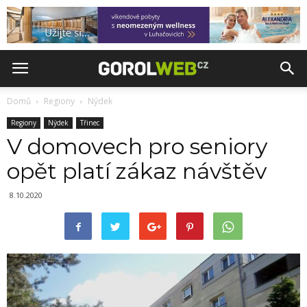
Domů
Regiony
Nýdek
Regiony
Nýdek
Třinec
V domovech pro seniory
opět platí zákaz návštěv
8.10.2020