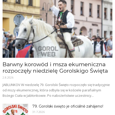
Barwny korowód i msza ekumeniczna
rozpoczęły niedzielę Gorolskigo Święta
2.8.2026
JABLUNKOV W niedzielę 79. Gorolski Święto rozpoczęło się tradycyjnie
od mszy ekumenicznej, która odbyła się w kościele parafialnym
Bożego Ciała w Jabłonkowie. Po nabożeństwie uczestnicy...
79. Gorolski święto je oficiálně zahájeno!
31.7.2026