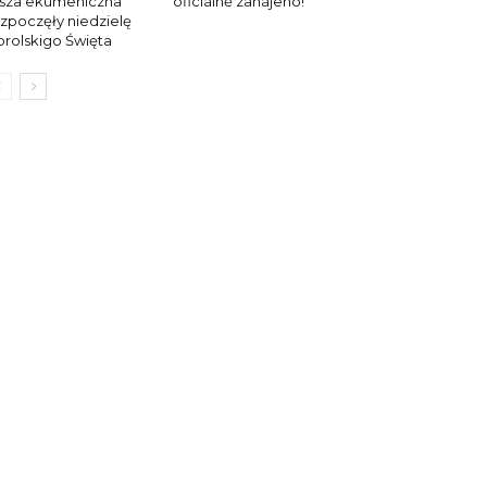
sza ekumeniczna
oficiálně zahájeno!
zpoczęły niedzielę
rolskigo Święta