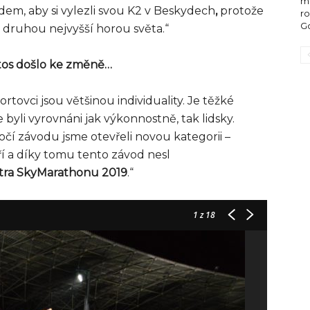
m
dem, aby si vylezli svou K2 v Beskydech
,
protože
ro
Go
 druhou nejvyšší horou světa.“
etos došlo ke změně…
rtovci jsou většinou individuality. Je těžké
byli vyrovnáni jak výkonnostně, tak lidsky.
čí závodu jsme otevřeli novou kategorii –
ří a díky tomu tento závod nesl
Ultra SkyMarathonu 2019
.“
1
z 18