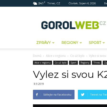
C
24.1
Trinec, CZ
Čtvrtek, Srpen 6, 2026
R
Gorolweb
ZPRÁVY
REGIONY
SPORT
Domů
Akce v regionu
Co už bylo
Vylez si svou
Akce v regionu
Co už bylo
Sport
Regiony
Třinec
Zp
Vylez si svou 
8.9.2019
Sdílejte na Facebooku
Tweet na Twi