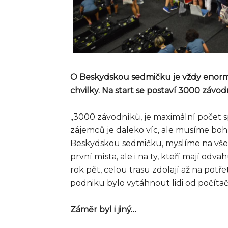
O Beskydskou sedmičku je vždy enorm
chvilky. Na start se postaví 3000 závo
„3000 závodníků, je maximální počet s
zájemců je daleko víc, ale musíme boh
Beskydskou sedmičku, myslíme na všech
první místa, ale i na ty, kteří mají odva
rok pět, celou trasu zdolají až na potřet
podniku bylo vytáhnout lidi od počítač
Záměr byl i jiný…