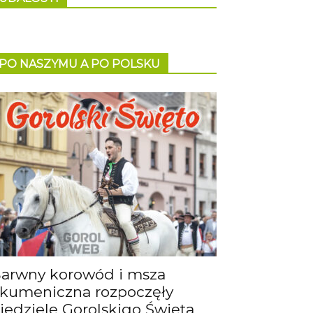
PO NASZYMU A PO POLSKU
arwny korowód i msza
kumeniczna rozpoczęły
iedzielę Gorolskigo Święta