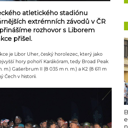
eckého atletického stadiónu
árnějších extrémních závodů v ČR
přinášíme rozhovor s Liborem
ce přišel.
ce je Libor Uher, český horolezec, který jako
 nejvyšší hory pohoří Karákóram, tedy Broad Peak
. m.) Gašerbrum II (8 035 m n. m.) a K2 (8 611 m
 Čech v historii.
B
e
n