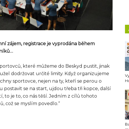
ní zájem, registrace je vyprodána během
dníků…
portovců, které můžeme do Beskyd pustit, jinak
užel dodržovat určité limity. Když organizujeme
Vy
ny sportovce, nejen na ty, kteří se perou o
H
hu postavit se na start, ujdou třeba tři kopce, další
í, to je to, co nás těší. Jedním z cílů tohoto
ů, což se myslím povedlo.“
B