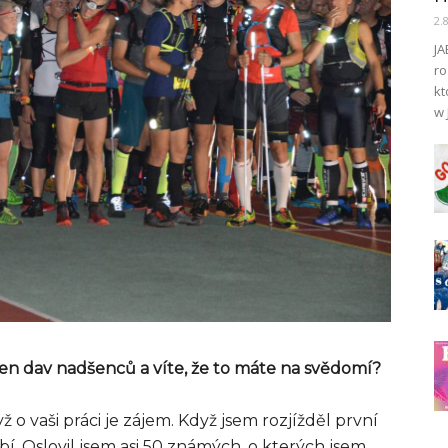
2.
JA
ro
kt
w 
 ten dav nadšenců a víte, že to máte na svědomí?
 o vaši práci je zájem. Když jsem rozjížděl první
bí. Oslovil jsem asi 50 známých, o kterých jsem