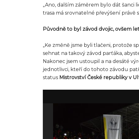
„Ano, dalším záměrem bylo dát šanci li
trasa má srovnatelné převýšení právě s
Původně to byl závod dvojic, ovšem l
„Ke změně jsme byli tlačeni, protože spo
sehnat na takový závod parťáka, abyste 
Nakonec jsem ustoupil a na desáté výro
jednotlivci, kteří do tohoto závodu pat
status
Mistrovství České republiky v 