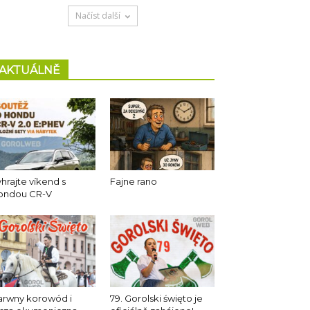
Načíst další
AKTUÁLNĚ
hrajte víkend s
Fajne rano
ondou CR-V
arwny korowód i
79. Gorolski święto je