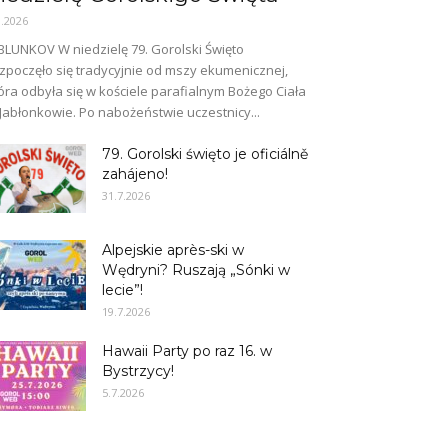
8.2026
BLUNKOV W niedzielę 79. Gorolski Święto
zpoczęło się tradycyjnie od mszy ekumenicznej,
óra odbyła się w kościele parafialnym Bożego Ciała
Jabłonkowie. Po nabożeństwie uczestnicy...
79. Gorolski święto je oficiálně
zahájeno!
31.7.2026
Alpejskie après-ski w
Wędryni? Ruszają „Sónki w
lecie”!
19.7.2026
Hawaii Party po raz 16. w
Bystrzycy!
5.7.2026