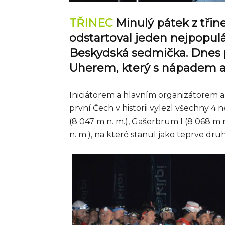
TŘINEC
Minulý pátek z třin
odstartoval jeden nejpopul
Beskydská sedmička. Dnes 
Uherem, který s nápadem ak
Iniciátorem a hlavním organizátorem ak
první Čech v historii vylezl všechny 4
(8 047 m n. m.), Gašerbrum I (8 068 m n
n. m.), na které stanul jako teprve druhý