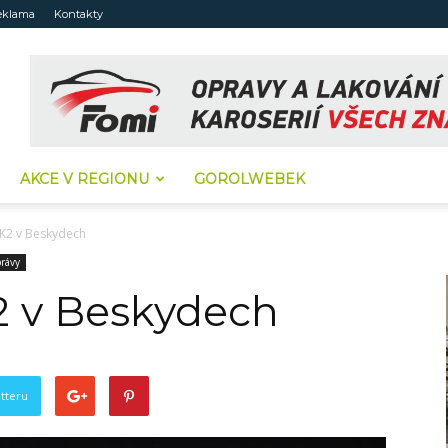
eklama
Kontakty
AKCE V REGIONU
GOROLWEBEK
 K2 v Beskydech
rávy
K2 v Beskydech
tteru