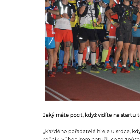
Jaký máte pocit, když vidíte na startu
„Každého pořadatelé hřeje u srdce, když
ročník, vůbec jsem netušil, co to způso