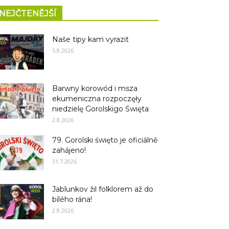
NEJČTENĚJŠÍ
Naše tipy kam vyrazit
5.8.2026
Barwny korowód i msza
ekumeniczna rozpoczęły
niedzielę Gorolskigo Święta
2.8.2026
79. Gorolski święto je oficiálně
zahájeno!
31.7.2026
Jablunkov žil folklorem až do
bílého rána!
2.8.2026