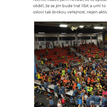
věděl, že se jim bude trať líbit a umí 
osloví tak širokou veřejnost, nejen akti