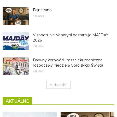
Fajne rano
4.8.2026
V sobotu ve Vendryni odstartuje MAJDAY
2026
7.8.2026
Barwny korowód i msza ekumeniczna
rozpoczęły niedzielę Gorolskigo Święta
2.8.2026
Načíst další
AKTUÁLNĚ