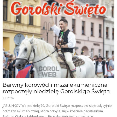
Barwny korowód i msza ekumeniczna
rozpoczęły niedzielę Gorolskigo Święta
2.8.2026
JABLUNKOV W niedzielę 79. Gorolski Święto rozpoczęło się tradycyjnie
od mszy ekumenicznej, która odbyła się w kościele parafialnym
Bożego Ciała w Jabłonkowie. Po nabożeństwie uczestnicy...