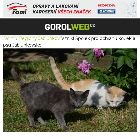
Domů
Regiony
Jablunkov
Vznikl Spolek pro ochranu koček a
psů Jablunkovsko