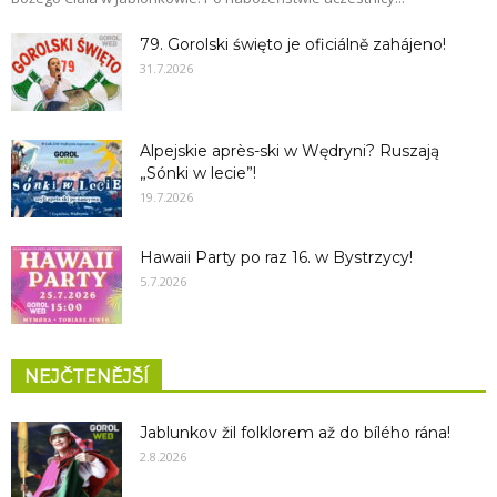
79. Gorolski święto je oficiálně zahájeno!
31.7.2026
Alpejskie après-ski w Wędryni? Ruszają
„Sónki w lecie”!
19.7.2026
Hawaii Party po raz 16. w Bystrzycy!
5.7.2026
NEJČTENĚJŠÍ
Jablunkov žil folklorem až do bílého rána!
2.8.2026