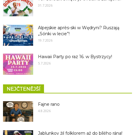
31.7.2026
Alpejskie après-ski w Wędryni? Ruszają
„Sónki w lecie”!
19.7.2026
Hawaii Party po raz 16. w Bystrzycy!
5.7.2026
NEJČTENĚJŠÍ
Fajne rano
4.8.2026
Jablunkov žil folklorem až do bílého rána!