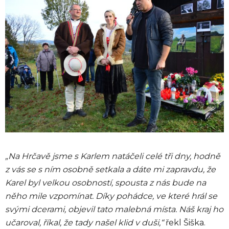
„Na Hrčavě jsme s Karlem natáčeli celé tři dny, hodně
z vás se s ním osobně setkala a dáte mi zapravdu, že
Karel byl velkou osobností, spousta z nás bude na
něho mile vzpomínat. Díky pohádce, ve které hrál se
svými dcerami, objevil tato malebná místa. Náš kraj ho
učaroval, říkal, že tady našel klid v duši,“
řekl Šiška.