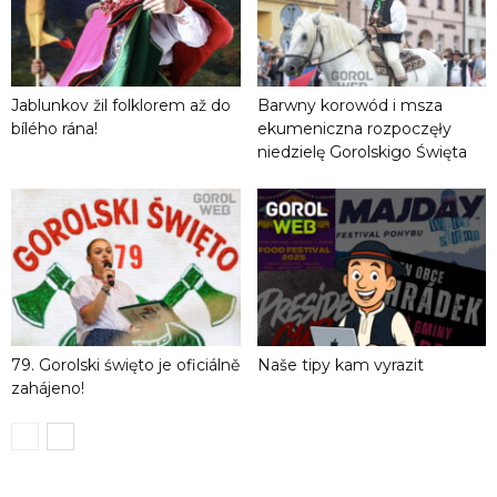
Jablunkov žil folklorem až do
Barwny korowód i msza
bílého rána!
ekumeniczna rozpoczęły
niedzielę Gorolskigo Święta
79. Gorolski święto je oficiálně
Naše tipy kam vyrazit
zahájeno!