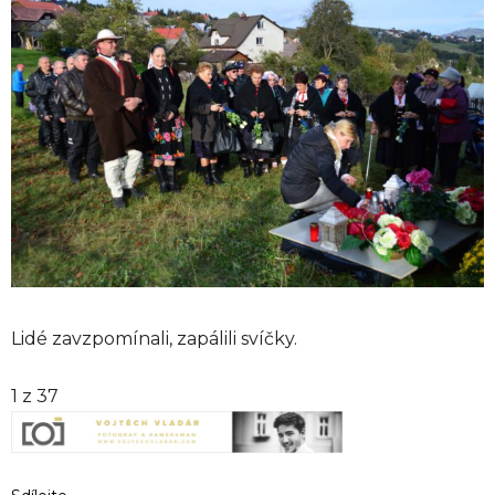
Lidé zavzpomínali, zapálili svíčky.
1
z 37