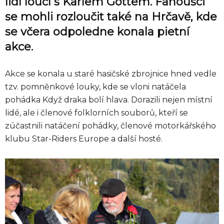
lidí loučí s Karlem Gottem. Fanoušci
se mohli rozloučit také na Hrčavě, kde
se včera odpoledne konala pietní
akce.
Akce se konala u staré hasičské zbrojnice hned vedle
tzv. pomněnkové louky, kde se vloni natáčela
pohádka Když draka bolí hlava. Dorazili nejen místní
lidé, ale i členové folklorních souborů, kteří se
zúčastnili natáčení pohádky, členové motorkářského
klubu Star-Riders Europe a další hosté.