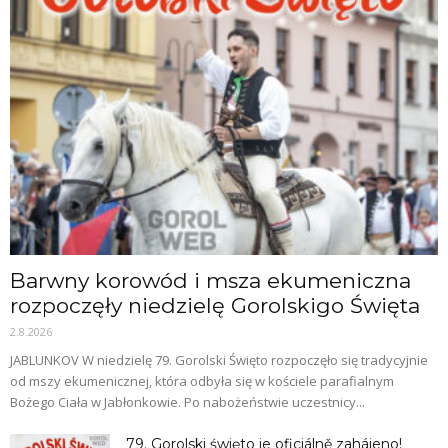
Barwny korowód i msza ekumeniczna
rozpoczęły niedzielę Gorolskigo Święta
2.8.2026
JABLUNKOV W niedzielę 79. Gorolski Święto rozpoczęło się tradycyjnie
od mszy ekumenicznej, która odbyła się w kościele parafialnym
Bożego Ciała w Jabłonkowie. Po nabożeństwie uczestnicy...
79. Gorolski święto je oficiálně zahájeno!