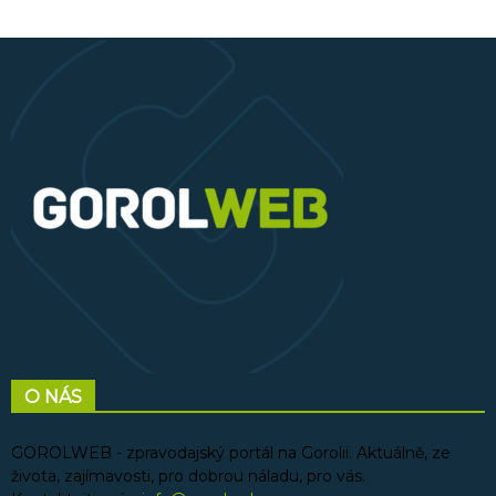
O NÁS
GOROLWEB - zpravodajský portál na Gorolii. Aktuálně, ze
života, zajímavosti, pro dobrou náladu, pro vás.