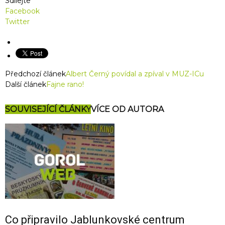
Sdílejte
Facebook
Twitter
Předchozí článek
Albert Černý povídal a zpíval v MUZ-ICu
Další článek
Fajne rano!
SOUVISEJÍCÍ ČLÁNKY
VÍCE OD AUTORA
Co připravilo Jablunkovské centrum