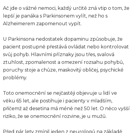
Ač jde o vážné nemoci, každý určitě zná vtip o tom, že
lepší je panáka s Parkinsonem vylít, než ho s
Alzheimerem zapomenout vypít.
U Parkinsona nedostatek dopaminu způsobuje, že
pacient postupně přestává ovládat nebo kontrolovat
svůj pohyb. Hlavními příznaky jsou třes, svalová
ztuhlost, zpomalenost a omezení rozsahu pohybů,
poruchy stoje a chůze, maskovitý obličej, psychické
problémy.
Toto onemocnění se nejčastěji objevuje u lidí ve
věku 65 let, ale postihuje i pacienty v mladším,
přičemž až desetina má méně než 50 let. O něco vyšší
riziko, že se onemocnění rozvine, je u mužů.
Před pár lety zmínil jeden z neurologů na základě