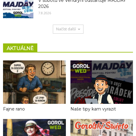
V sobotu ve Vendryni odstartuje MAJDAY
2026
7.8.2026
Načíst další
AKTUÁLNĚ
Fajne rano
Naše tipy kam vyrazit