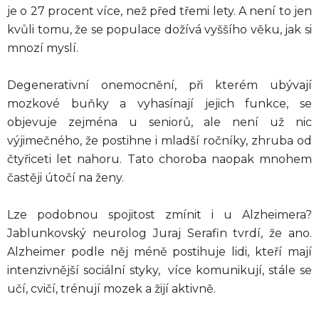
je o 27 procent více, než před třemi lety. A není to jen
kvůli tomu, že se populace dožívá vyššího věku, jak si
mnozí myslí.
Degenerativní onemocnění, při kterém ubývají
mozkové buňky a vyhasínají jejich funkce, se
objevuje zejména u seniorů, ale není už nic
výjimečného, že postihne i mladší ročníky, zhruba od
čtyřiceti let nahoru. Tato choroba naopak mnohem
častěji útočí na ženy.
Lze podobnou spojitost zmínit i u Alzheimera?
Jablunkovský neurolog Juraj Serafin tvrdí, že ano.
Alzheimer podle něj méně postihuje lidi, kteří mají
intenzivnější sociální styky, více komunikují, stále se
učí, cvičí, trénují mozek a žijí aktivně.