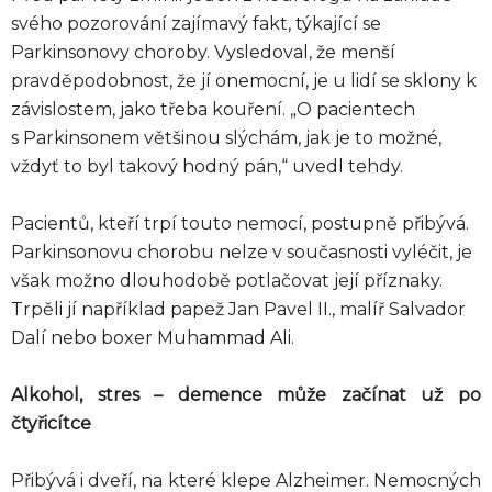
svého pozorování zajímavý fakt, týkající se
Parkinsonovy choroby. Vysledoval, že menší
pravděpodobnost, že jí onemocní, je u lidí se sklony k
závislostem, jako třeba kouření. „O pacientech
s Parkinsonem většinou slýchám, jak je to možné,
vždyť to byl takový hodný pán,“ uvedl tehdy.
Pacientů, kteří trpí touto nemocí, postupně přibývá.
Parkinsonovu chorobu nelze v současnosti vyléčit, je
však možno dlouhodobě potlačovat její příznaky.
Trpěli jí například papež Jan Pavel II., malíř Salvador
Dalí nebo boxer Muhammad Ali.
Alkohol, stres – demence může začínat už po
čtyřicítce
Přibývá i dveří, na které klepe Alzheimer. Nemocných