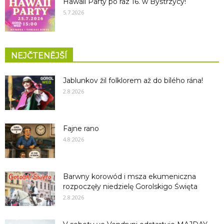
Hawaii Party po raz 16. w Bystrzycy!
5.7.2026
NEJČTENĚJŠÍ
Jablunkov žil folklorem až do bílého rána!
2.8.2026
Fajne rano
4.8.2026
Barwny korowód i msza ekumeniczna
rozpoczęły niedzielę Gorolskigo Święta
2.8.2026