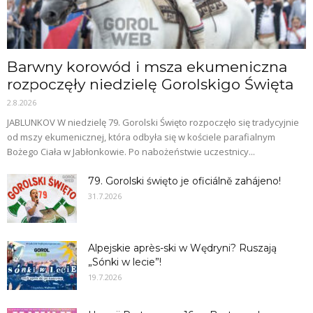
Barwny korowód i msza ekumeniczna
rozpoczęły niedzielę Gorolskigo Święta
2.8.2026
JABLUNKOV W niedzielę 79. Gorolski Święto rozpoczęło się tradycyjnie
od mszy ekumenicznej, która odbyła się w kościele parafialnym
Bożego Ciała w Jabłonkowie. Po nabożeństwie uczestnicy...
79. Gorolski święto je oficiálně zahájeno!
31.7.2026
Alpejskie après-ski w Wędryni? Ruszają
„Sónki w lecie”!
19.7.2026