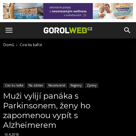
Domů
Cosi ku kafce
Cosi ku kafce
Na zdrowi
Nezařazené
Regiony
Zprávy
Muži vylijí panáka s
Parkinsonem, ženy ho
zapomenou vypít s
Alzheimerem
10.4.2018