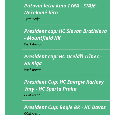
Putovní letní kino TYRA - STÁJE -
Nečekané léto
Tyra - Stáje
President cup: HC Slovan Bratislava
- Mountfield HK
Werk Arena
President cup: HC Oceláři Třinec -
HS Riga
Werk arena
President Cup: HC Energie Karlovy
Vary - HC Sparta Praha
CCM Arena
President Cup: Rögle BK - HC Davos
CCM Arena