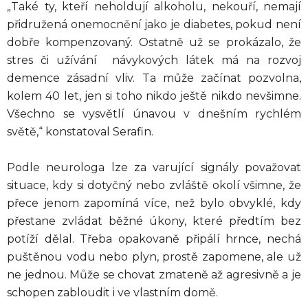
„Také ty, kteří neholdují alkoholu, nekouří, nemají
přidružená onemocnění jako je diabetes, pokud není
dobře kompenzovaný. Ostatně už se prokázalo, že
stres či užívání návykových látek má na rozvoj
demence zásadní vliv. Ta může začínat pozvolna,
kolem 40 let, jen si toho nikdo ještě nikdo nevšimne.
Všechno se vysvětlí únavou v dnešním rychlém
světě,“ konstatoval Serafin.
Podle neurologa lze za varující signály považovat
situace, kdy si dotyčný nebo zvláště okolí všimne, že
přece jenom zapomíná více, než bylo obvyklé, kdy
přestane zvládat běžné úkony, které předtím bez
potíží dělal. Třeba opakovaně připálí hrnce, nechá
puštěnou vodu nebo plyn, prostě zapomene, ale už
ne jednou. Může se chovat zmateně až agresivně a je
schopen zabloudit i ve vlastním domě.