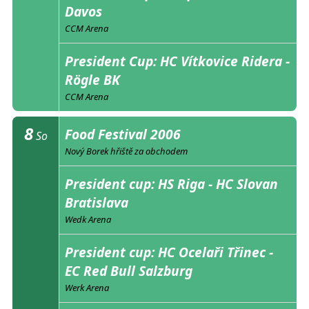
Davos
CCM Arena
President Cup: HC Vítkovice Ridera -
Rögle BK
CCM Arena
8
Food Festival 2006
So
Nový Borek hřiště za obchodem
President cup: HS Riga - HC Slovan
Bratislava
Wedk Arena
President cup: HC Ocelaři Třinec -
EC Red Bull Salzburg
Werk Arena