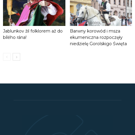
Jablunkov žil folklorem až do
Barwny korowód i msza
bílého rána!
ekumeniczna rozpoczęły
niedzielę Gorolskigo Święta