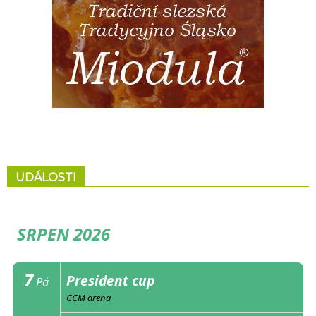
UDÁLOSTI
SRPEN 2026
7
President cup
Pá
CCM arena