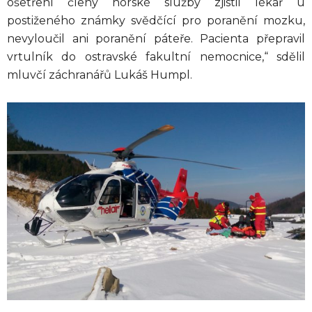
ošetření členy horské služby zjistil lékař u
postiženého známky svědčící pro poranění mozku,
nevyloučil ani poranění páteře. Pacienta přepravil
vrtulník do ostravské fakultní nemocnice,“ sdělil
mluvčí záchranářů Lukáš Humpl.