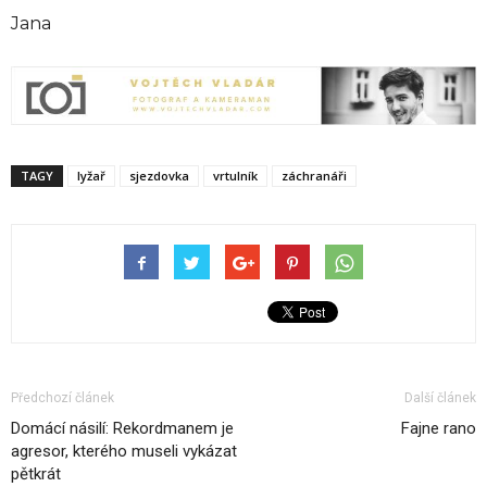
Jana
TAGY
lyžař
sjezdovka
vrtulník
záchranáři
Předchozí článek
Další článek
Domácí násilí: Rekordmanem je
Fajne rano
agresor, kterého museli vykázat
pětkrát