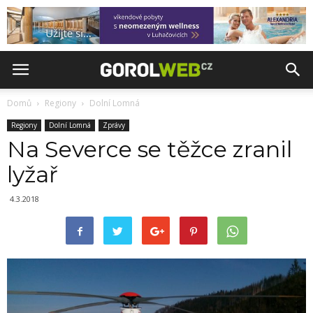
Domů
Regiony
Dolní Lomná
Regiony
Dolní Lomná
Zprávy
Na Severce se těžce zranil
lyžař
4.3.2018