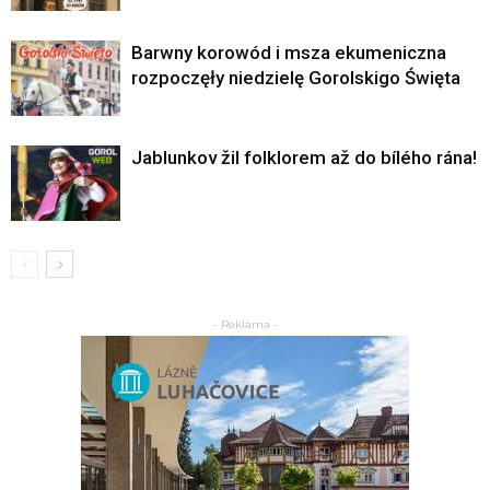
Barwny korowód i msza ekumeniczna
rozpoczęły niedzielę Gorolskigo Święta
Jablunkov žil folklorem až do bílého rána!
- Reklama -