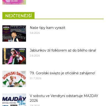
NEJČTENĚJŠÍ
Naše tipy kam vyrazit
5.8.2026
Jablunkov žil folklorem až do bílého rána!
2.8.2026
79. Gorolski święto je oficiálně zahájeno!
31.7.2026
V sobotu ve Vendryni odstartuje MAJDAY
2026
7.8.2026