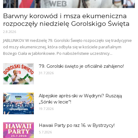
Barwny korowód i msza ekumeniczna
rozpoczęły niedzielę Gorolskigo Święta
2.8.2026
JABLUNKOV W niedzielę 79. Gorolski Święto rozpoczęło się tradycyjnie
od mszy ekumenicznej, która odbyła się w kościele parafialnym
Bożego Ciała w Jabłonkowie. Po nabożeństwie uczestnicy...
79. Gorolski święto je oficiálně zahájeno!
31.7.2026
Alpejskie après-ski w Wędryni? Ruszają
„Sónki w lecie”!
19.7.2026
Hawaii Party po raz 16. w Bystrzycy!
5.7.2026