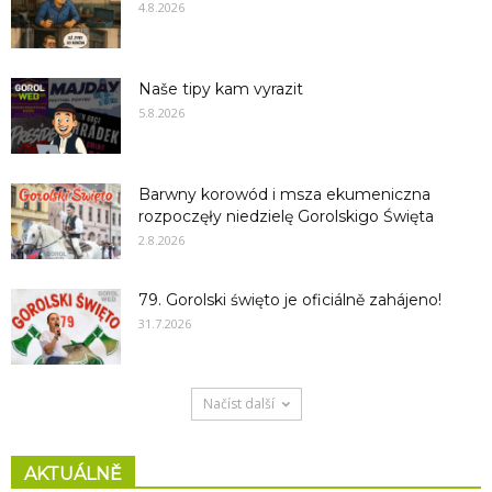
4.8.2026
Naše tipy kam vyrazit
5.8.2026
Barwny korowód i msza ekumeniczna
rozpoczęły niedzielę Gorolskigo Święta
2.8.2026
79. Gorolski święto je oficiálně zahájeno!
31.7.2026
Načíst další
AKTUÁLNĚ