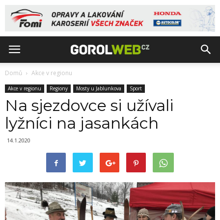
Domů
Akce v regionu
Akce v regionu
Regiony
Mosty u Jablunkova
Sport
Na sjezdovce si užívali
lyžníci na jasankách
14.1.2020