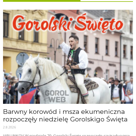
Barwny korowód i msza ekumeniczna
rozpoczęły niedzielę Gorolskigo Święta
2.8.2026
JABLUNKOV W niedzielę 79. Gorolski Święto rozpoczęło się tradycyjnie