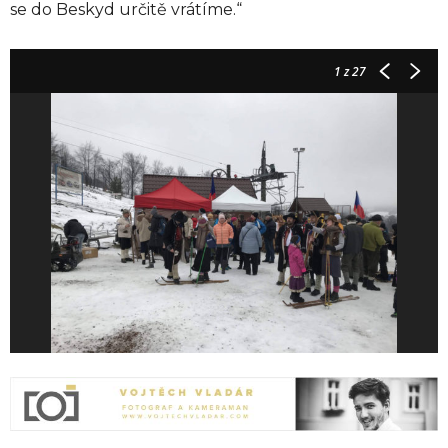
se do Beskyd určitě vrátíme.“
1
z 27