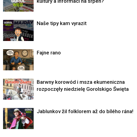
kultury a informací na srpen?
Naše tipy kam vyrazit
Fajne rano
Barwny korowód i msza ekumeniczna
rozpoczęły niedzielę Gorolskigo Święta
Jablunkov žil folklorem až do bílého rána!