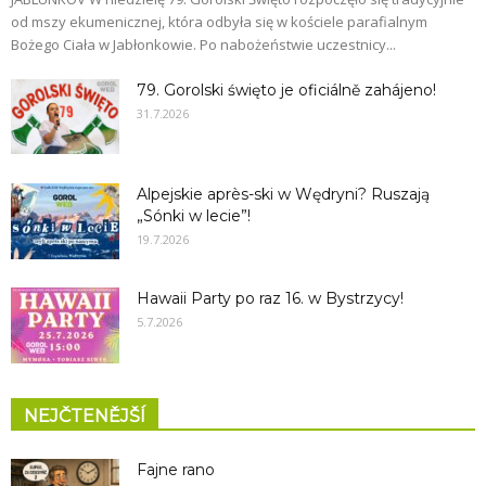
od mszy ekumenicznej, która odbyła się w kościele parafialnym
Bożego Ciała w Jabłonkowie. Po nabożeństwie uczestnicy...
79. Gorolski święto je oficiálně zahájeno!
31.7.2026
Alpejskie après-ski w Wędryni? Ruszają
„Sónki w lecie”!
19.7.2026
Hawaii Party po raz 16. w Bystrzycy!
5.7.2026
NEJČTENĚJŠÍ
Fajne rano