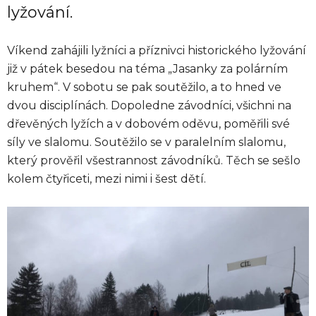
lyžování.
Víkend zahájili lyžníci a příznivci historického lyžování
již v pátek besedou na téma „Jasanky za polárním
kruhem“. V sobotu se pak soutěžilo, a to hned ve
dvou disciplínách. Dopoledne závodníci, všichni na
dřevěných lyžích a v dobovém oděvu, poměřili své
síly ve slalomu. Soutěžilo se v paralelním slalomu,
který prověřil všestrannost závodníků. Těch se sešlo
kolem čtyřiceti, mezi nimi i šest dětí.