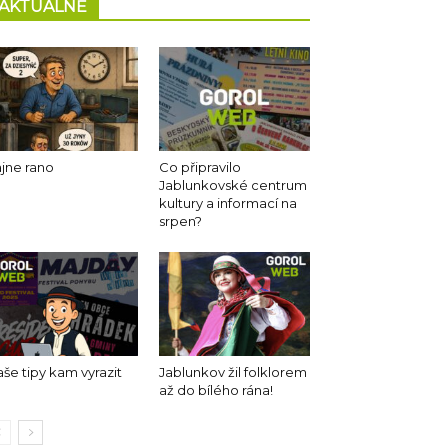
AKTUÁLNĚ
jne rano
Co připravilo
Jablunkovské centrum
kultury a informací na
srpen?
še tipy kam vyrazit
Jablunkov žil folklorem
až do bílého rána!