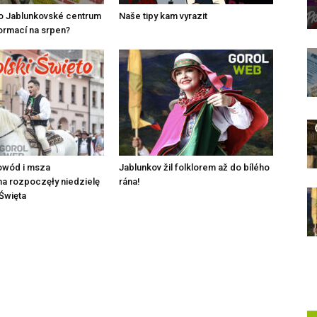
lo Jablunkovské centrum
Naše tipy kam vyrazit
formací na srpen?
owód i msza
Jablunkov žil folklorem až do bílého
a rozpoczęły niedzielę
rána!
Święta