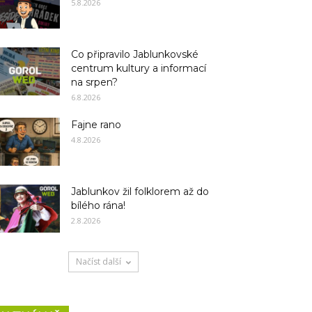
5.8.2026
Co připravilo Jablunkovské
centrum kultury a informací
na srpen?
6.8.2026
Fajne rano
4.8.2026
Jablunkov žil folklorem až do
bílého rána!
2.8.2026
Načíst další