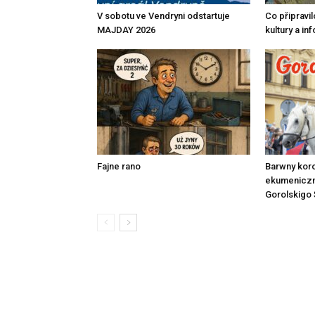
V sobotu ve Vendryni odstartuje
Co připravi
MAJDAY 2026
kultury a in
Fajne rano
Barwny kor
ekumeniczn
Gorolskigo 