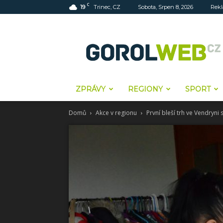
C
19
Trinec, CZ
Sobota, Srpen 8, 2026
Rek
Gorolweb
ZPRÁVY
REGIONY
SPORT
Domů
Akce v regionu
První bleší trh ve Vendryni 