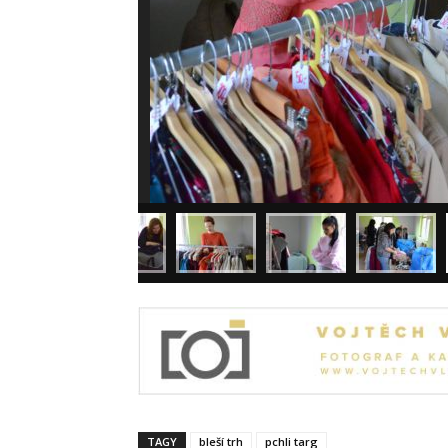
TAGY
bleší trh
pchli targ