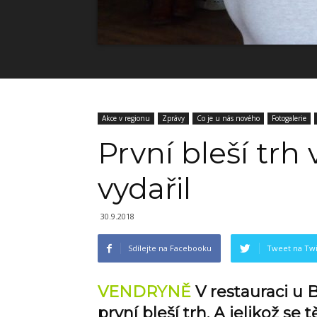
Akce v regionu
Zprávy
Co je u nás nového
Fotogalerie
První bleší trh
vydařil
30.9.2018
Sdílejte na Facebooku
Tweet na Twi
VENDRYNĚ
V restauraci u 
první bleší trh. A jelikož se