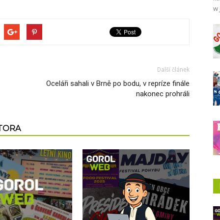
w 
Další článek
Oceláři sahali v Brně po bodu, v repríze finále
nakonec prohráli
UTORA