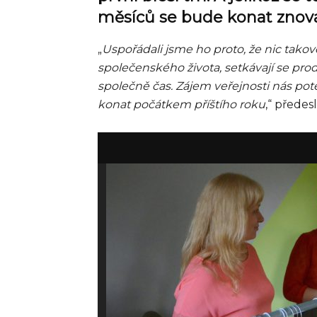
měsíců se bude konat znov
„
Uspořádali jsme ho proto, že nic takové
společenského života, setkávají se prodáva
společně čas. Zájem veřejnosti nás potě
konat počátkem příštího roku
,“ předes