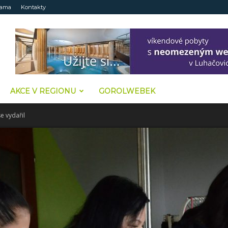
lama
Kontakty
AKCE V REGIONU
GOROLWEBEK
se vydařil