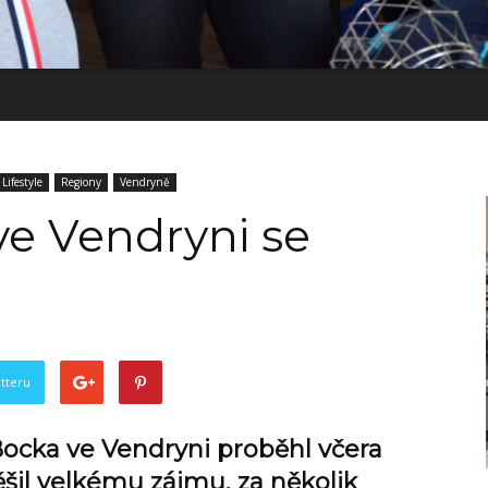
Lifestyle
Regiony
Vendryně
 ve Vendryni se
tteru
Bocka ve Vendryni proběhl včera
 těšil velkému zájmu, za několik