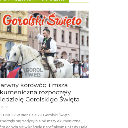
arwny korowód i msza
kumeniczna rozpoczęły
iedzielę Gorolskigo Święta
8.2026
BLUNKOV W niedzielę 79. Gorolski Święto
zpoczęło się tradycyjnie od mszy ekumenicznej,
óra odbyła się w kościele parafialnym Bożego Ciała