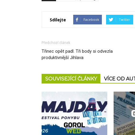
Sdílejte
Facebook
Twitter
Předchozí článek
Třinec opět padl. Tři body si odvezla
produktivnější Jihlava
SOUVISEJÍCÍ ČLÁNKY
VÍCE OD A