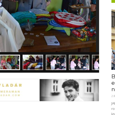
B
e
n
2.
JA
ro
kt