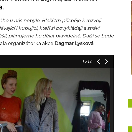
a.
ho u nás nebylo. Bleší trh přispěje k rozvoji
jící i kupující, kteří si povykládají a stráví
šil, plánujeme ho dělat pravidelně. Další se bude
lala organizátorka akce
Dagmar Lysková
.
1
z 14