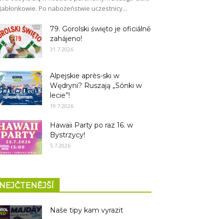
Jabłonkowie. Po nabożeństwie uczestnicy...
79. Gorolski święto je oficiálně
zahájeno!
31.7.2026
Alpejskie après-ski w
Wędryni? Ruszają „Sónki w
lecie”!
19.7.2026
Hawaii Party po raz 16. w
Bystrzycy!
5.7.2026
NEJČTENĚJŠÍ
Naše tipy kam vyrazit