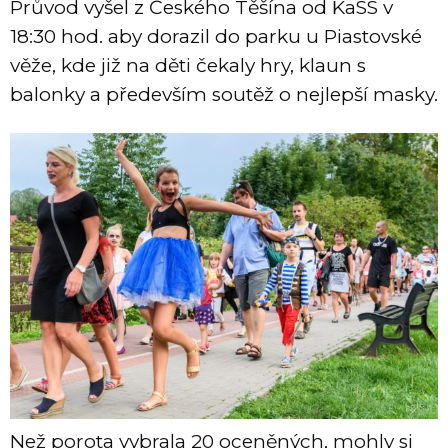
Průvod vyšel z Českého Těšína od KaSS v
18:30 hod. aby dorazil do parku u Piastovské
věže, kde již na děti čekaly hry, klaun s
balonky a především soutěž o nejlepší masky.
Než porota vybrala 20 oceněných, mohly si