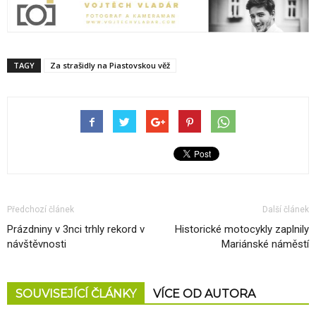
TAGY
Za strašidly na Piastovskou věž
Předchozí článek
Další článek
Prázdniny v 3nci trhly rekord v
Historické motocykly zaplnily
návštěvnosti
Mariánské náměstí
SOUVISEJÍCÍ ČLÁNKY
VÍCE OD AUTORA