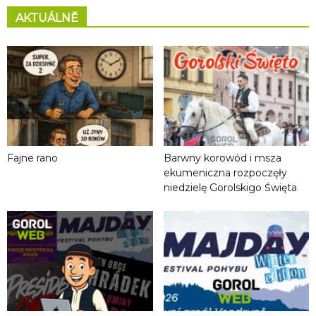
AKTUÁLNĚ
Fajne rano
Barwny korowód i msza
ekumeniczna rozpoczęły
niedzielę Gorolskigo Święta