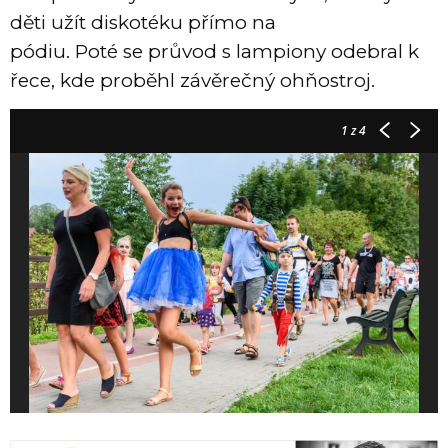
děti užít diskotéku přímo na
pódiu. Poté se průvod s lampiony odebral k
řece, kde proběhl závěrečný ohňostroj.
1
z 4