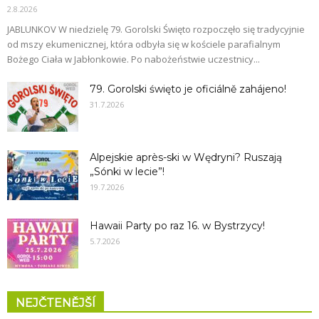
2.8.2026
JABLUNKOV W niedzielę 79. Gorolski Święto rozpoczęło się tradycyjnie
od mszy ekumenicznej, która odbyła się w kościele parafialnym
Bożego Ciała w Jabłonkowie. Po nabożeństwie uczestnicy...
79. Gorolski święto je oficiálně zahájeno!
31.7.2026
Alpejskie après-ski w Wędryni? Ruszają
„Sónki w lecie”!
19.7.2026
Hawaii Party po raz 16. w Bystrzycy!
5.7.2026
NEJČTENĚJŠÍ