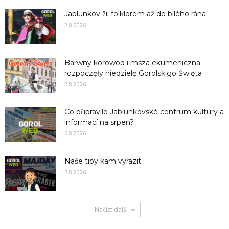
Jablunkov žil folklorem až do bílého rána!
2.8.2026
Barwny korowód i msza ekumeniczna
rozpoczęły niedzielę Gorolskigo Święta
2.8.2026
Co připravilo Jablunkovské centrum kultury a
informací na srpen?
6.8.2026
Naše tipy kam vyrazit
5.8.2026
Načíst další