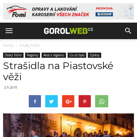
Domů
Český Těšín
Český Těšín
Regiony
Akce v regionu
Co už bylo
Zprávy
Strašidla na Piastovské
věži
2.9.2019