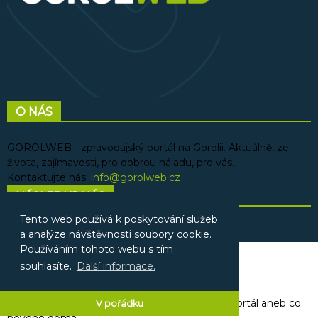
O NÁS
GOROLWEB - zpravodajský portál na Gorolii. Aktuálně, ze
života, zajímavosti, pro dobrou náladu, pro vás.
Kontaktujte nás:
info@gorolweb.cz
NÁSLEDUJ NÁS
Tento web používá k poskytování služeb
a analýze návštěvnosti soubory cookie.
Používáním tohoto webu s tím
Reklama
souhlasíte.
Další informace.
Kontakt
© 2025 GOROLWEB - Gorolský zpravodajský portál aneb co
V pořádku