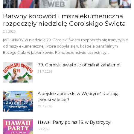
Barwny korowód i msza ekumeniczna
rozpoczęły niedzielę Gorolskigo Święta
2.8.2026
JABLUNKOV W niedzielę 79. Gorolski Święto rozpoczęło się tradycyjnie
od mszy ekumenicznej, która odbyła się w kościele parafialnym
Bożego Ciała w Jabłonkowie. Po nabożeństwie uczestnicy...
79. Gorolski święto je oficiálně zahájeno!
31.7.2026
Alpejskie après-ski w Wędryni? Ruszają
„Sónki w lecie”!
19.7.2026
Hawaii Party po raz 16. w Bystrzycy!
5.7.2026