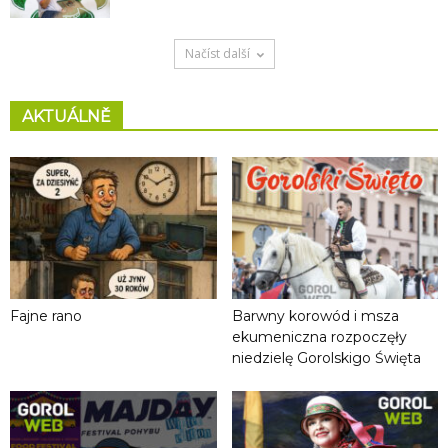
Načíst další
AKTUÁLNĚ
Fajne rano
Barwny korowód i msza
ekumeniczna rozpoczęły
niedzielę Gorolskigo Święta