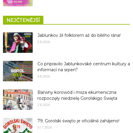
NEJČTENĚJŠÍ
Jablunkov žil folklorem až do bílého rána!
2.8.2026
Co připravilo Jablunkovské centrum kultury a
informací na srpen?
6.8.2026
Barwny korowód i msza ekumeniczna
rozpoczęły niedzielę Gorolskigo Święta
2.8.2026
79. Gorolski święto je oficiálně zahájeno!
31.7.2026