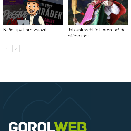
Naše tipy kam vyrazit
Jablunkov žil folklorem až do
bílého rána!