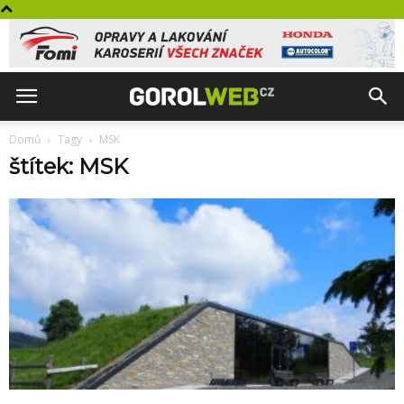
Domů
Tagy
MSK
štítek: MSK