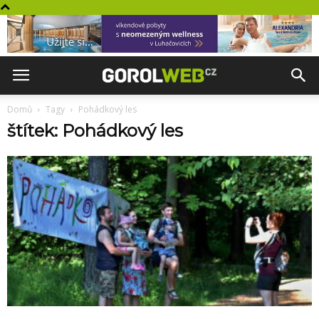
Domů
Tagy
Pohádkový les
štítek: Pohádkový les