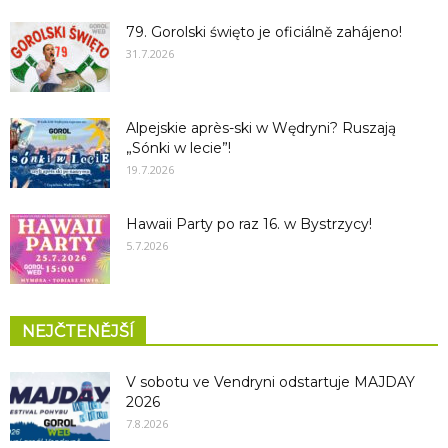
79. Gorolski święto je oficiálně zahájeno!
31.7.2026
Alpejskie après-ski w Wędryni? Ruszają
„Sónki w lecie”!
19.7.2026
Hawaii Party po raz 16. w Bystrzycy!
5.7.2026
NEJČTENĚJŠÍ
V sobotu ve Vendryni odstartuje MAJDAY
2026
7.8.2026