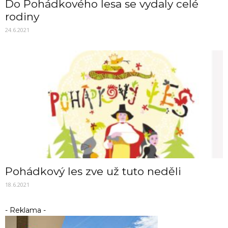
Do Pohádkového lesa se vydaly celé
rodiny
24.6.2021
Pohádkový les zve už tuto neděli
18.6.2021
- Reklama -