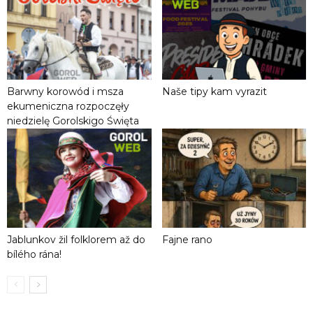
Barwny korowód i msza
Naše tipy kam vyrazit
ekumeniczna rozpoczęły
niedzielę Gorolskigo Święta
Jablunkov žil folklorem až do
Fajne rano
bílého rána!