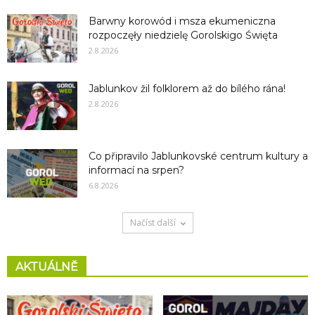
Barwny korowód i msza ekumeniczna
rozpoczęły niedzielę Gorolskigo Święta
2.8.2026
Jablunkov žil folklorem až do bílého rána!
2.8.2026
Co připravilo Jablunkovské centrum kultury a
informací na srpen?
6.8.2026
Načíst další
AKTUÁLNĚ