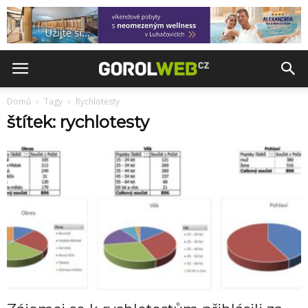
Domů
Tagy
Rychlotesty
štítek: rychlotesty