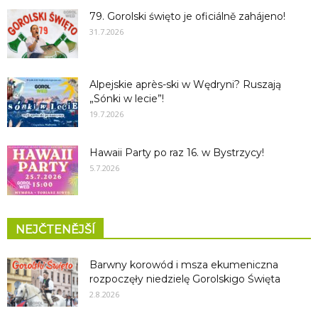
79. Gorolski święto je oficiálně zahájeno!
31.7.2026
Alpejskie après-ski w Wędryni? Ruszają
„Sónki w lecie”!
19.7.2026
Hawaii Party po raz 16. w Bystrzycy!
5.7.2026
NEJČTENĚJŠÍ
Barwny korowód i msza ekumeniczna
rozpoczęły niedzielę Gorolskigo Święta
2.8.2026