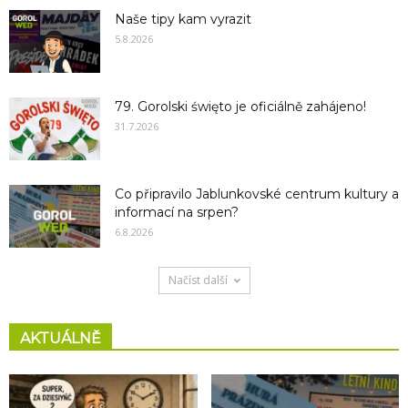
Naše tipy kam vyrazit
5.8.2026
79. Gorolski święto je oficiálně zahájeno!
31.7.2026
Co připravilo Jablunkovské centrum kultury a
informací na srpen?
6.8.2026
Načíst další
AKTUÁLNĚ