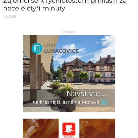
Zájemci se k rychlotestům přihlásili za
necelé čtyři minuty
1.5.2020
- Reklama -