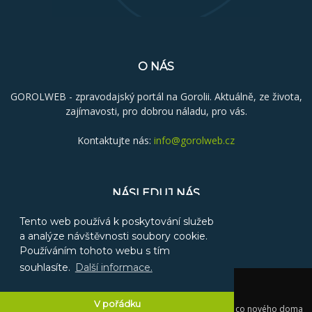
O NÁS
GOROLWEB - zpravodajský portál na Gorolii. Aktuálně, ze života,
zajímavosti, pro dobrou náladu, pro vás.
Kontaktujte nás:
info@gorolweb.cz
NÁSLEDUJ NÁS
Tento web používá k poskytování služeb
a analýze návštěvnosti soubory cookie.
Používáním tohoto webu s tím
souhlasíte.
Další informace.
Reklama
Kontakt
V pořádku
© 2025 GOROLWEB - Gorolský zpravodajský portál aneb co nového doma