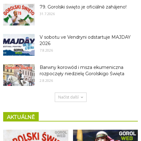
79. Gorolski święto je oficiálně zahájeno!
31.7.2026
V sobotu ve Vendryni odstartuje MAJDAY
2026
7.8.2026
Barwny korowód i msza ekumeniczna
rozpoczęły niedzielę Gorolskigo Święta
2.8.2026
Načíst další
AKTUÁLNĚ