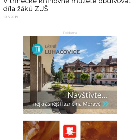
V třinecké knihovně můžete obdivovat
díla žáků ZUŠ
10.5.2019
- Reklama -