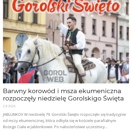
Barwny korowód i msza ekumeniczna
rozpoczęły niedzielę Gorolskigo Święta
2.8.2026
JABLUNKOV W niedzielę 79. Gorolski Święto rozpoczęło się tradycyjnie
od mszy ekumenicznej, która odbyła się w kościele parafialnym
Bożego Ciała w Jabłonkowie. Po nabożeństwie uczestnicy...