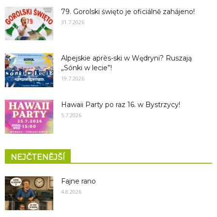
79. Gorolski święto je oficiálně zahájeno!
31.7.2026
Alpejskie après-ski w Wędryni? Ruszają
„Sónki w lecie”!
19.7.2026
Hawaii Party po raz 16. w Bystrzycy!
5.7.2026
NEJČTENĚJŠÍ
Fajne rano
4.8.2026