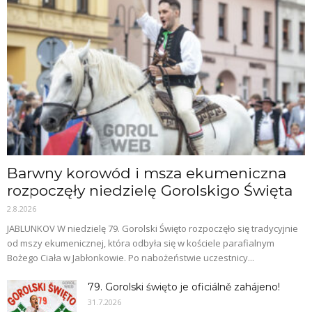
Barwny korowód i msza ekumeniczna
rozpoczęły niedzielę Gorolskigo Święta
2.8.2026
JABLUNKOV W niedzielę 79. Gorolski Święto rozpoczęło się tradycyjnie
od mszy ekumenicznej, która odbyła się w kościele parafialnym
Bożego Ciała w Jabłonkowie. Po nabożeństwie uczestnicy...
79. Gorolski święto je oficiálně zahájeno!
31.7.2026