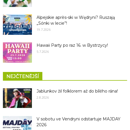
Alpejskie après-ski w Wędryni? Ruszają
„Sónki w lecie”!
19.7.2026
Hawaii Party po raz 16. w Bystrzycy!
5.7.2026
NEJČTENĚJŠÍ
Jablunkov žil folklorem až do bílého rána!
2.8.2026
V sobotu ve Vendryni odstartuje MAJDAY
2026