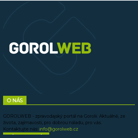
O NÁS
GOROLWEB - zpravodajský portál na Gorolii. Aktuálně, ze
života, zajímavosti, pro dobrou náladu, pro vás.
Kontaktujte nás:
info@gorolweb.cz
NÁSLEDUJ NÁS