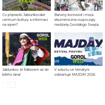
Co připravilo Jablunkovské
Barwny korowód i msza
centrum kultury a informací
ekumeniczna rozpoczęły
na srpen?
niedzielę Gorolskigo Święta
Jablunkov žil folklorem až do
V sobotu ve Vendryni
bílého rána!
odstartuje MAJDAY 2026