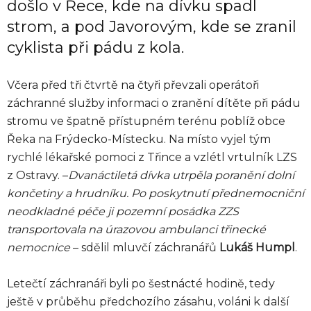
došlo v Řece, kde na dívku spadl
strom, a pod Javorovým, kde se zranil
cyklista při pádu z kola.
Včera před tři čtvrtě na čtyři převzali operátoři
záchranné služby informaci o zranění dítěte při pádu
stromu ve špatně přístupném terénu poblíž obce
Řeka na Frýdecko-Místecku. Na místo vyjel tým
rychlé lékařské pomoci z Třince a vzlétl vrtulník LZS
z Ostravy. –
Dvanáctiletá dívka utrpěla poranění dolní
končetiny a hrudníku. Po poskytnutí přednemocniční
neodkladné péče ji pozemní posádka ZZS
transportovala na úrazovou ambulanci třinecké
nemocnice
– sdělil mluvčí záchranářů
Lukáš Humpl
.
Letečtí záchranáři byli po šestnácté hodině, tedy
ještě v průběhu předchozího zásahu, voláni k další