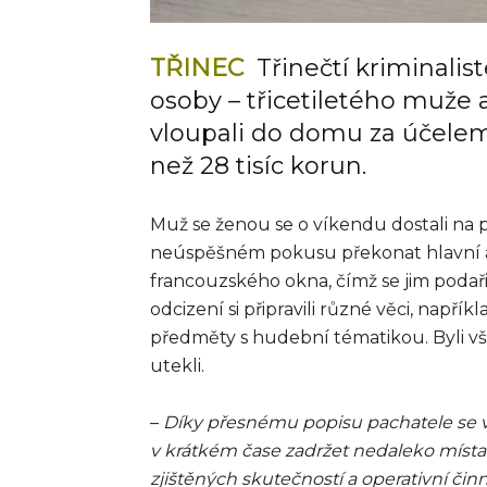
TŘINEC
Třinečtí kriminalist
osoby – třicetiletého muže a
vloupali do domu za účelem
než 28 tisíc korun.
Muž se ženou se o víkendu dostali na
neúspěšném pokusu překonat hlavní a
francouzského okna, čímž se jim poda
odcizení si připravili různé věci, napří
předměty s hudební tématikou. Byli v
utekli.
–
Díky přesnému popisu pachatele se vš
v krátkém čase zadržet nedaleko místa 
zjištěných skutečností a operativní činn