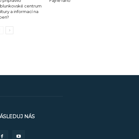
 připravilo
Fajne rano
ablunkovské centrum
ltury a informací na
rpen?
ÁSLEDUJ NÁS