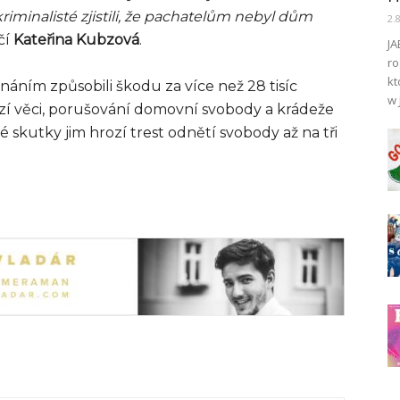
iminalisté zjistili, že pachatelům nebyl dům
2.
čí
Kateřina Kubzová
.
JA
ro
kt
náním způsobili škodu za více než 28 tisíc
w 
izí věci, porušování domovní svobody a krádeže
skutky jim hrozí trest odnětí svobody až na tři