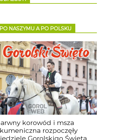
PO NASZYMU A PO POLSKU
arwny korowód i msza
kumeniczna rozpoczęły
iedzielę Gorolskigo Święta