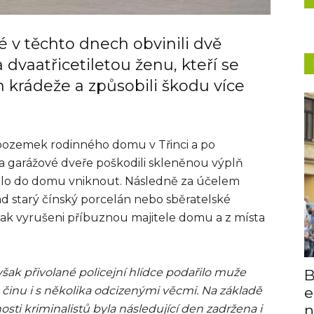
é v těchto dnech obvinili dvě
 dvaatřicetiletou ženu, kteří se
 krádeže a způsobili škodu více
 pozemek rodinného domu v Třinci a po
 garážové dveře poškodili skleněnou výplň
řilo do domu vniknout. Následně za účelem
klad starý čínský porcelán nebo sběratelské
šak vyrušeni příbuznou majitele domu a z místa
ak přivolané policejní hlídce podařilo muže
B
činu i s několika odcizenými věcmi. Na základě
e
n
osti kriminalistů byla následující den zadržena i