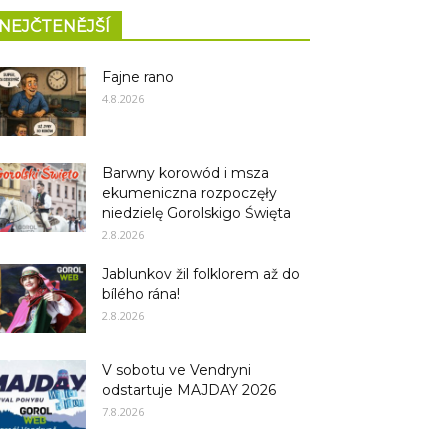
NEJČTENĚJŠÍ
Fajne rano
4.8.2026
Barwny korowód i msza
ekumeniczna rozpoczęły
niedzielę Gorolskigo Święta
2.8.2026
Jablunkov žil folklorem až do
bílého rána!
2.8.2026
V sobotu ve Vendryni
odstartuje MAJDAY 2026
7.8.2026