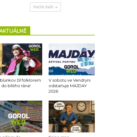
Načíst další
AKTUÁLNĚ
blunkov žil folklorem
V sobotu ve Vendryni
 do bílého rána!
odstartuje MAJDAY
2026