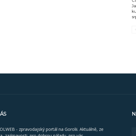
Co
J
ku
s
NÁS
N
LWEB - zpravodajský portál na Gorolii. Aktuálně, ze
ta, zajímavosti, pro dobrou náladu, pro vás.