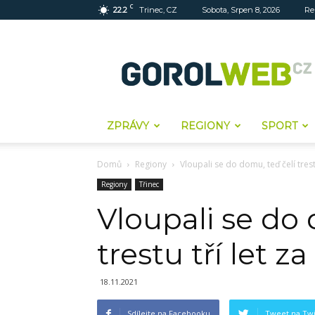
C
22.2
Trinec, CZ
Sobota, Srpen 8, 2026
Re
Gorolweb
ZPRÁVY
REGIONY
SPORT
Domů
Regiony
Vloupali se do domu, teď čelí trest
Regiony
Třinec
Vloupali se do 
trestu tří let z
18.11.2021
Sdílejte na Facebooku
Tweet na Twi