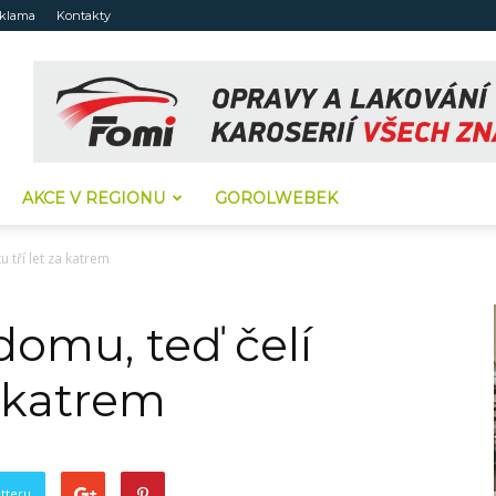
klama
Kontakty
AKCE V REGIONU
GOROLWEBEK
u tří let za katrem
domu, teď čelí
a katrem
tteru