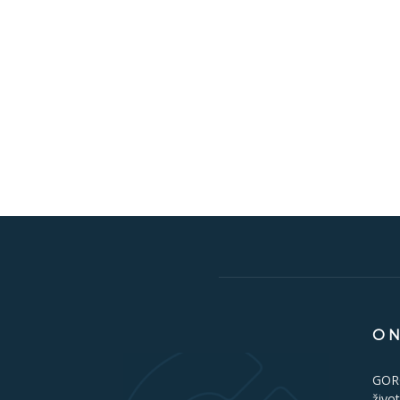
O 
GORO
živo