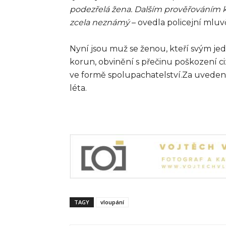
podezřelá žena. Dalším prověřováním kr
zcela neznámý
– ovedla policejní mluv
Nyní jsou muž se ženou, kteří svým jed
korun, obvinění s přečinu poškození c
ve formě spolupachatelství.Za uvedené 
léta.
TAGY
vloupání