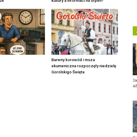
26
kultury a informací na srpen?
Barwny korowód i msza
ekumeniczna rozpoczęły niedzielę
Gorolskigo Święta
Ja
až