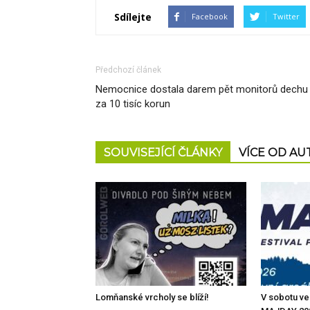
Sdílejte
Facebook
Twitter
Předchozí článek
Nemocnice dostala darem pět monitorů dechu
za 10 tisíc korun
SOUVISEJÍCÍ ČLÁNKY
VÍCE OD A
Lomňanské vrcholy se blíží!
V sobotu ve