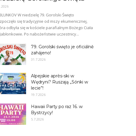
8.2026
BLUNKOV W niedzielę 79. Gorolski Święto
zpoczęło się tradycyjnie od mszy ekumenicznej,
óra odbyła się w kościele parafialnym Bożego Ciała
Jabłonkowie. Po nabożeństwie uczestnicy...
79. Gorolski święto je oficiálně
zahájeno!
31.7.2026
Alpejskie après-ski w
Wędryni? Ruszają „Sónki w
lecie”!
19.7.2026
Hawaii Party po raz 16. w
Bystrzycy!
5.7.2026