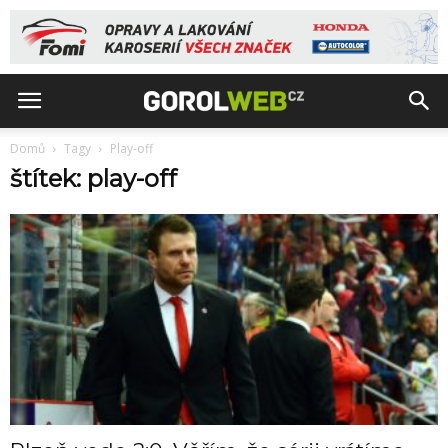
Domů
Tagy
Play-off
štítek: play-off