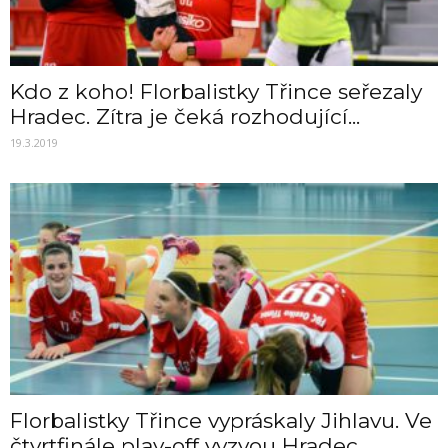
Kdo z koho! Florbalistky Třince seřezaly
Hradec. Zítra je čeká rozhodující...
19.3.2019
Florbalistky Třince vypráskaly Jihlavu. Ve
čtvrtfinále play-off vyzvou Hradec