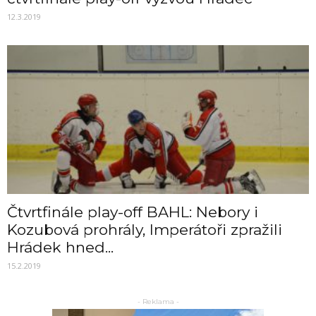
12.3.2019
Čtvrtfinále play-off BAHL: Nebory i
Kozubová prohrály, Imperátoři zpražili
Hrádek hned...
15.2.2019
- Reklama -