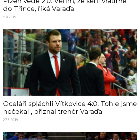
Plzeň vede 2:0. Věřím, že sérii vrátíme
do Třince, říká Varaďa
5.4.2019
Oceláři spláchli Vítkovice 4:0. Tohle jsme
nečekali, přiznal trenér Varaďa
27.3.2019