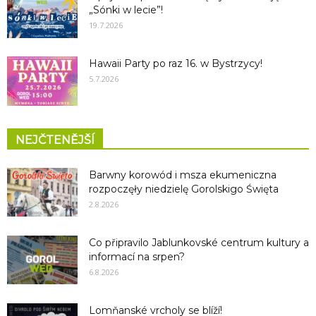
„Sónki w lecie”!
19.7.2026
Hawaii Party po raz 16. w Bystrzycy!
5.7.2026
NEJČTENĚJŠÍ
Barwny korowód i msza ekumeniczna
rozpoczęły niedzielę Gorolskigo Święta
2.8.2026
Co připravilo Jablunkovské centrum kultury a
informací na srpen?
6.8.2026
Lomňanské vrcholy se blíží!