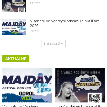
8.8.2026
V sobotu ve Vendryni odstartuje MAJDAY
2026
7.8.2026
Načíst další
AKTUÁLNĚ
V sobotu ve Vendryni
Lomňanské vrcholy se blíží!