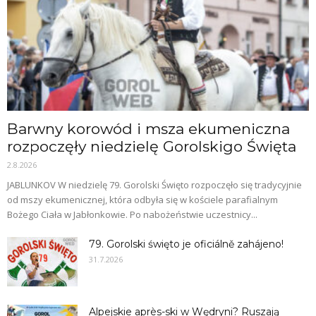
Barwny korowód i msza ekumeniczna
rozpoczęły niedzielę Gorolskigo Święta
2.8.2026
JABLUNKOV W niedzielę 79. Gorolski Święto rozpoczęło się tradycyjnie
od mszy ekumenicznej, która odbyła się w kościele parafialnym
Bożego Ciała w Jabłonkowie. Po nabożeństwie uczestnicy...
79. Gorolski święto je oficiálně zahájeno!
31.7.2026
Alpejskie après-ski w Wędryni? Ruszają