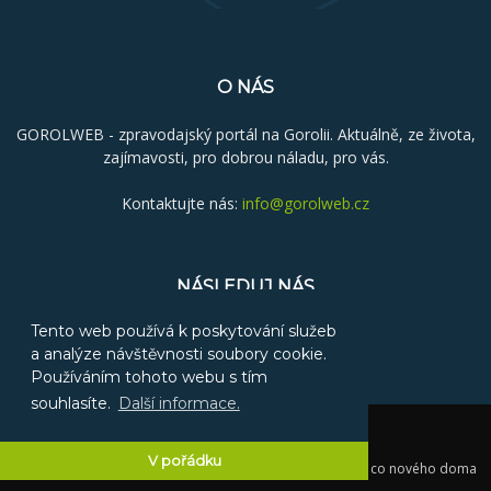
O NÁS
GOROLWEB - zpravodajský portál na Gorolii. Aktuálně, ze života,
zajímavosti, pro dobrou náladu, pro vás.
Kontaktujte nás:
info@gorolweb.cz
NÁSLEDUJ NÁS
Tento web používá k poskytování služeb
a analýze návštěvnosti soubory cookie.
Používáním tohoto webu s tím
souhlasíte.
Další informace.
Reklama
Kontakt
V pořádku
© 2025 GOROLWEB - Gorolský zpravodajský portál aneb co nového doma