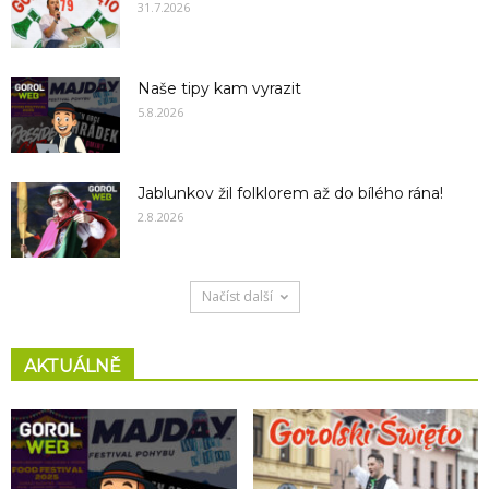
31.7.2026
Naše tipy kam vyrazit
5.8.2026
Jablunkov žil folklorem až do bílého rána!
2.8.2026
Načíst další
AKTUÁLNĚ