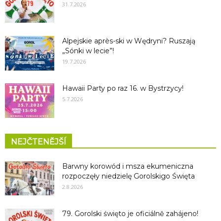
31.7.2026
Alpejskie après-ski w Wędryni? Ruszają
„Sónki w lecie”!
19.7.2026
Hawaii Party po raz 16. w Bystrzycy!
5.7.2026
NEJČTENĚJŠÍ
Barwny korowód i msza ekumeniczna
rozpoczęły niedzielę Gorolskigo Święta
2.8.2026
79. Gorolski święto je oficiálně zahájeno!