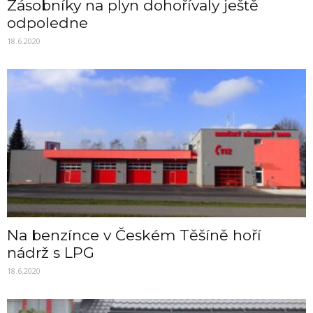
Zásobníky na plyn dohořívaly ještě
odpoledne
18.6.2020
Na benzínce v Českém Těšíně hoří
nádrž s LPG
18.6.2020