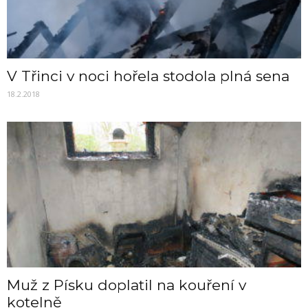
V Třinci v noci hořela stodola plná sena
18.2.2018
Muž z Písku doplatil na kouření v
kotelně