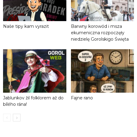
Naše tipy kam vyrazit
Barwny korowód i msza
ekumeniczna rozpoczęły
niedzielę Gorolskigo Święta
Jablunkov žil folklorem až do
Fajne rano
bílého rána!