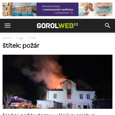
Domů
Tagy
Požár
štítek: požár