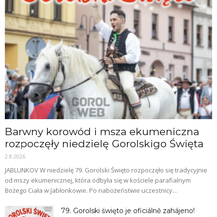
Barwny korowód i msza ekumeniczna
rozpoczęły niedzielę Gorolskigo Święta
2.8.2026
JABLUNKOV W niedzielę 79. Gorolski Święto rozpoczęło się tradycyjnie
od mszy ekumenicznej, która odbyła się w kościele parafialnym
Bożego Ciała w Jabłonkowie. Po nabożeństwie uczestnicy...
79. Gorolski święto je oficiálně zahájeno!