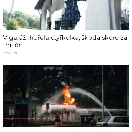
V garáži hořela čtyřkolka, škoda skoro za
milión
15.9.2020