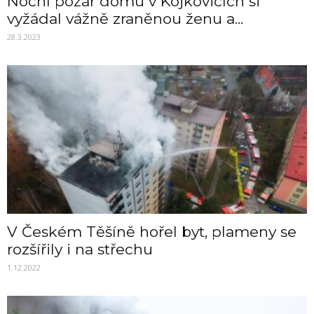
Noční požár domu v Kojkovicích si
vyžádal vážně zraněnou ženu a...
28.3.2023
V Českém Těšíně hořel byt, plameny se
rozšířily i na střechu
1.12.2022