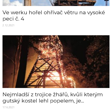
Ve werku hořel ohřívač větru na vysoké
peci č. 4
2.12.2021
Nejmladší z trojice žhářů, kvůli kterým
gutský kostel lehl popelem, je...
17.6.2021